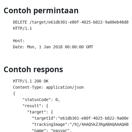
Contoh permintaan
    DELETE /target/e61db301-e80f-4025-b822-9a00eb48d8d2
    HTTP/1.1

    Host:

Contoh respons
    HTTP/1.1 200 OK

    Content-Type: application/json

    {

        "statusCode": 0,

        "result": {

          "target": {

            "targetId":"e61db301-e80f-4025-b822-9a00eb4
            "trackingImage":"/9j/4AAQSkZJRgABAQAAAQABA
            "name": "easyar",
