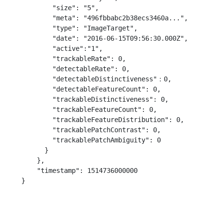
            "size": "5",

            "meta": "496fbbabc2b38ecs3460a...",

            "type": "ImageTarget",

            "date": "2016-06-15T09:56:30.000Z",

            "active":"1",

            "trackableRate": 0,

            "detectableRate": 0,

            "detectableDistinctiveness"：0,

            "detectableFeatureCount": 0,

            "trackableDistinctiveness": 0,

            "trackableFeatureCount": 0,

            "trackableFeatureDistribution": 0,

            "trackablePatchContrast": 0,

            "trackablePatchAmbiguity": 0

          }

        },

        "timestamp": 1514736000000
