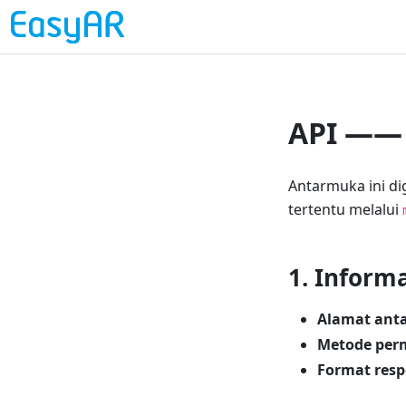
API —— 
Antarmuka ini di
tertentu melalui
1. Inform
Alamat ant
Metode per
Format res