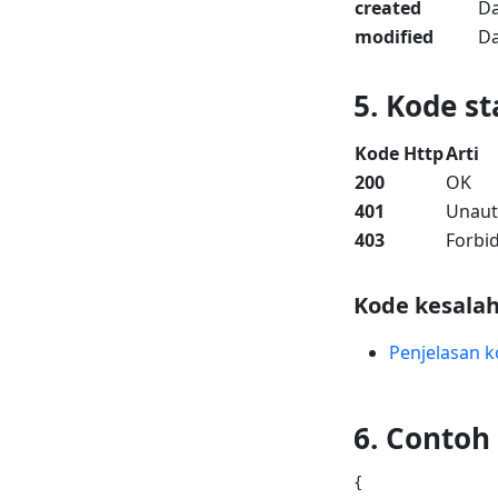
created
Da
modified
Da
5. Kode st
Kode Http
Arti
200
OK
401
Unaut
403
Forbi
Kode kesalah
Penjelasan k
6. Contoh
{
