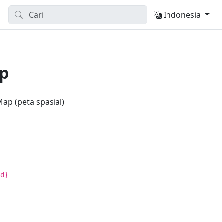
Indonesia
p
p (peta spasial)
Id}