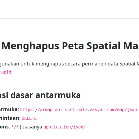
Menghapus Peta Spatial Ma
gunakan untuk menghapus secara permanen data Spatial Ma
.
mapId
asi dasar antarmuka
armuka
:
https://armap-api-<cn1,na1>.easyar.com/map/{map
mintaan
:
DELETE
pons
:
(biasanya
)
*/*
application/json