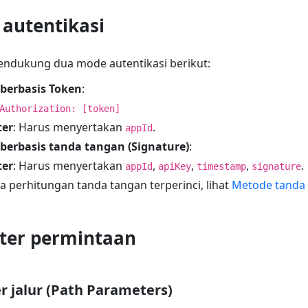
 autentikasi
endukung dua mode autentikasi berikut:
 berbasis Token
:
Authorization: [token]
er
: Harus menyertakan
.
appId
 berbasis tanda tangan (Signature)
:
er
: Harus menyertakan
,
,
,
.
appId
apiKey
timestamp
signature
a perhitungan tanda tangan terperinci, lihat
Metode tanda 
ter permintaan
r jalur (Path Parameters)