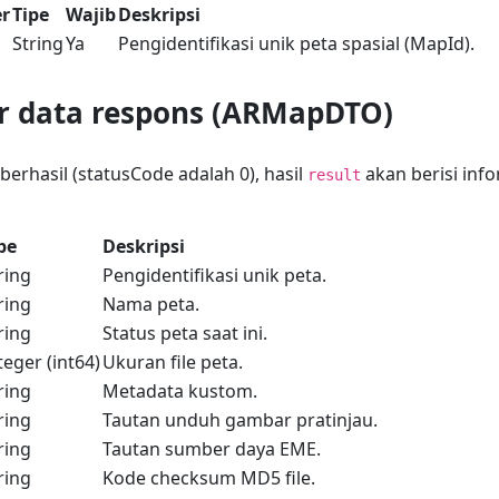
r
Tipe
Wajib
Deskripsi
String
Ya
Pengidentifikasi unik peta spasial (MapId).
ur data respons (ARMapDTO)
erhasil (statusCode adalah 0), hasil
akan berisi inf
result
pe
Deskripsi
ring
Pengidentifikasi unik peta.
ring
Nama peta.
ring
Status peta saat ini.
teger (int64)
Ukuran file peta.
ring
Metadata kustom.
ring
Tautan unduh gambar pratinjau.
ring
Tautan sumber daya EME.
ring
Kode checksum MD5 file.