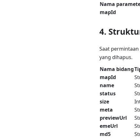
Nama paramete
mapId
4. Strukt
Saat permintaan b
yang dihapus.
Nama bidang
Ti
mapId
St
name
St
status
St
size
In
meta
St
previewUrl
St
emeUrl
St
md5
St