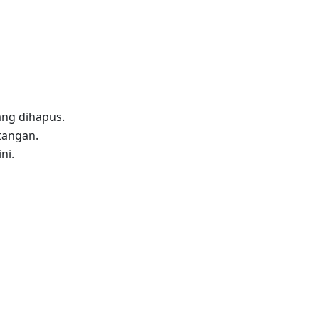
ang dihapus.
tangan.
ni.