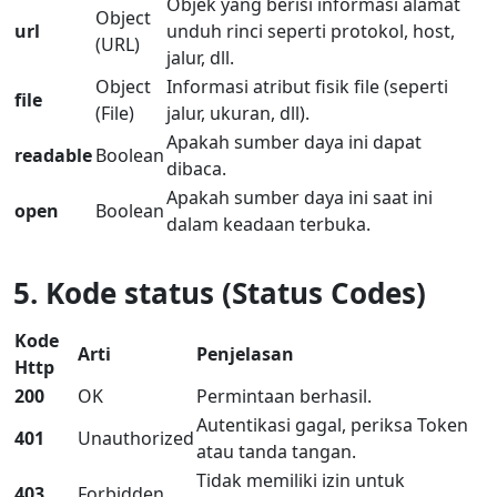
Objek yang berisi informasi alamat
Object
url
unduh rinci seperti protokol, host,
(URL)
jalur, dll.
Object
Informasi atribut fisik file (seperti
file
(File)
jalur, ukuran, dll).
Apakah sumber daya ini dapat
readable
Boolean
dibaca.
Apakah sumber daya ini saat ini
open
Boolean
dalam keadaan terbuka.
5. Kode status (Status Codes)
Kode
Arti
Penjelasan
Http
200
OK
Permintaan berhasil.
Autentikasi gagal, periksa Token
401
Unauthorized
atau tanda tangan.
Tidak memiliki izin untuk
403
Forbidden