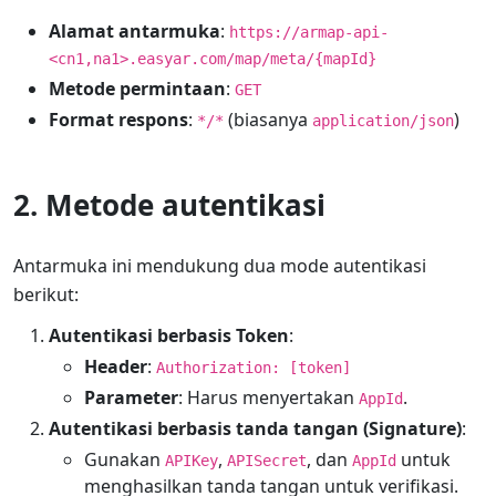
Alamat antarmuka
:
https://armap-api-
<cn1,na1>.easyar.com/map/meta/{mapId}
Metode permintaan
:
GET
Format respons
:
(biasanya
)
*/*
application/json
2. Metode autentikasi
Antarmuka ini mendukung dua mode autentikasi
berikut:
Autentikasi berbasis Token
:
Header
:
Authorization: [token]
Parameter
: Harus menyertakan
.
AppId
Autentikasi berbasis tanda tangan (Signature)
:
Gunakan
,
, dan
untuk
APIKey
APISecret
AppId
menghasilkan tanda tangan untuk verifikasi.