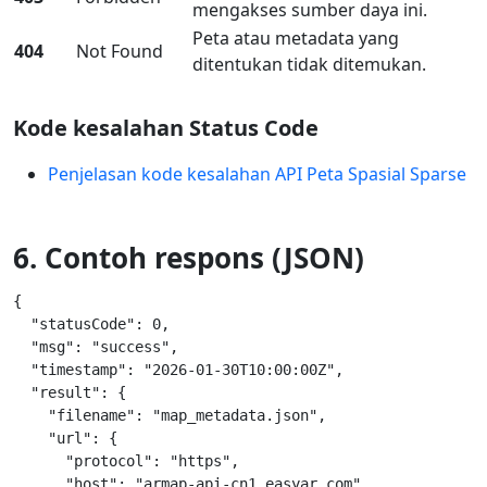
mengakses sumber daya ini.
Peta atau metadata yang
404
Not Found
ditentukan tidak ditemukan.
Kode kesalahan Status Code
Penjelasan kode kesalahan API Peta Spasial Sparse
6. Contoh respons (JSON)
{

  "statusCode": 0,

  "msg": "success",

  "timestamp": "2026-01-30T10:00:00Z",

  "result": {

    "filename": "map_metadata.json",

    "url": {

      "protocol": "https",

      "host": "armap-api-cn1.easyar.com",
