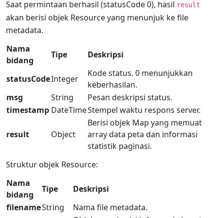
Saat permintaan berhasil (statusCode 0), hasil
result
akan berisi objek Resource yang menunjuk ke file
metadata.
Nama
Tipe
Deskripsi
bidang
Kode status. 0 menunjukkan
statusCode
Integer
keberhasilan.
msg
String
Pesan deskripsi status.
timestamp
DateTime
Stempel waktu respons server.
Berisi objek Map yang memuat
result
Object
array data peta dan informasi
statistik paginasi.
Struktur objek Resource:
Nama
Tipe
Deskripsi
bidang
filename
String
Nama file metadata.