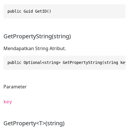
public Guid GetID()
GetPropertyString(string)
Mendapatkan String Atribut.
public Optional<string> GetPropertyString(string key
Parameter
key
GetProperty<T>(string)