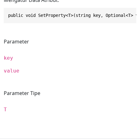
public void SetProperty<T>(string key, Optional<T> v
Parameter
key
value
Parameter Tipe
T