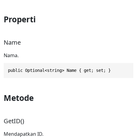
Properti
Name
Nama.
public Optional<string> Name { get; set; }
Metode
GetID()
Mendapatkan ID.