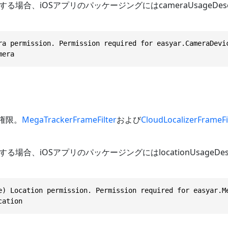
場合、iOSアプリのパッケージングにはcameraUsageDescr
ra permission. Permission required for easyar.CameraDevi
mera
報権限。
MegaTrackerFrameFilter
および
CloudLocalizerFrameFi
場合、iOSアプリのパッケージングにはlocationUsageDesc
e) Location permission. Permission required for easyar.M
cation