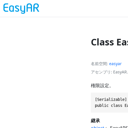
Class E
名前空間
easyar
アセンブリ
EasyAR.
権限設定。
[Serializable]

public class E
継承
object
EasyARS