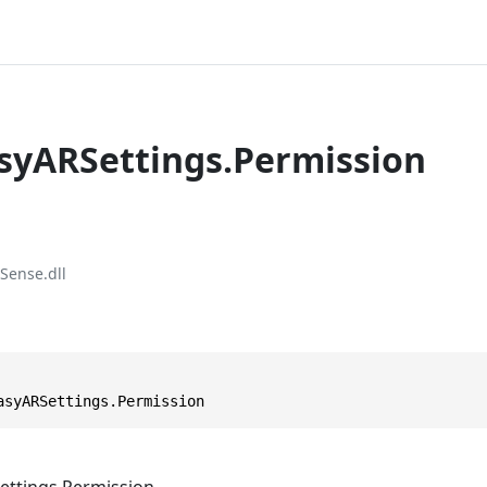
asyARSettings.Permission
Sense.dll
asyARSettings.Permission
ettings.Permission