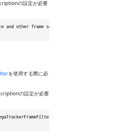
iptionの設定が必要
ce and other frame sources which require camera device us
lter
を使用する際に必
riptionの設定が必要
egaTrackerFrameFilter and easyar.CloudLocalizerFrameFilte