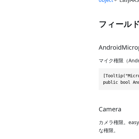
フィール
AndroidMicr
マイク権限（Andr
[Tooltip("Micr
public bool An
Camera
カメラ権限。
easy
な権限。