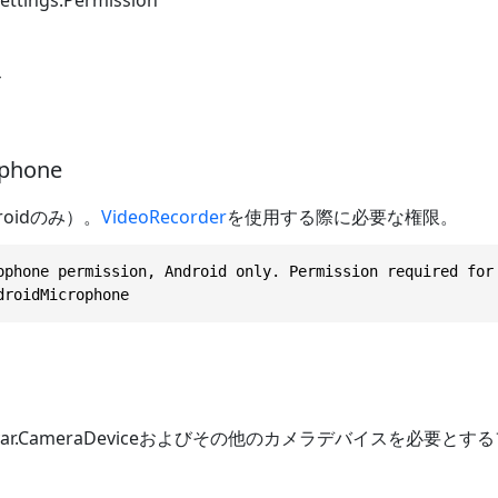
ド
ophone
oidのみ）。
VideoRecorder
を使用する際に必要な権限。
ophone permission, Android only. Permission required for 
droidMicrophone
ar.CameraDevice
およびその他のカメラデバイスを必要とする