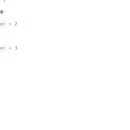
本
or = 2
or = 3