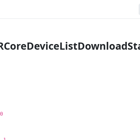
CoreDeviceListDownloadSt
0
 1