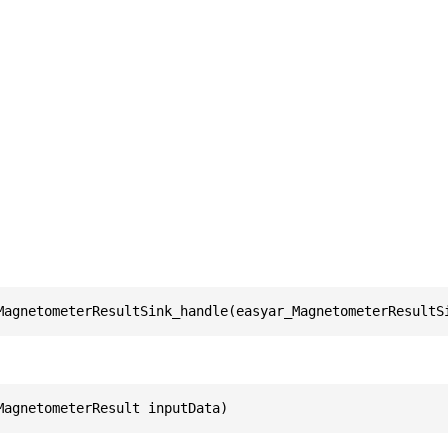
MagnetometerResultSink_handle(easyar_MagnetometerResultS
MagnetometerResult inputData)