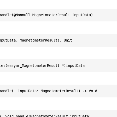
handle(@Nonnull MagnetometerResult inputData)
nputData: MagnetometerResult): Unit
le:(easyar_MagnetometerResult *)inputData
handle(_ inputData: MagnetometerResult) -> Void
al void handle(MagnetometerResult inputData)