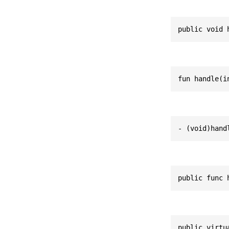
public void 
fun handle(i
- (void)hand
public func 
public virtu