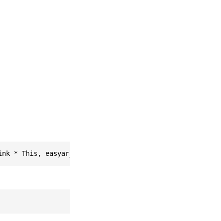
ink * This, easyar_MagnetometerResult inputData)