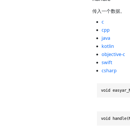
传入一个数据。
c
cpp
java
kotlin
objective-c
swift
csharp
void easyar_
void handle(