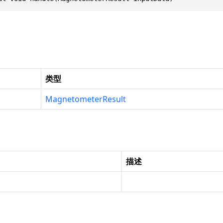
类型
MagnetometerResult
描述