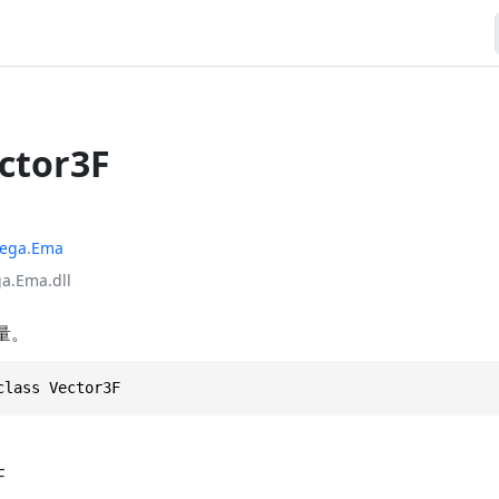
ector3F
ega
.
Ema
a.Ema.dll
向量。
class Vector3F
F