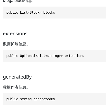
Mega block信息。
public List<Block> blocks
extensions
数据扩展信息。
public Optional<List<string>> extensions
generatedBy
数据作者信息。
public string generatedBy