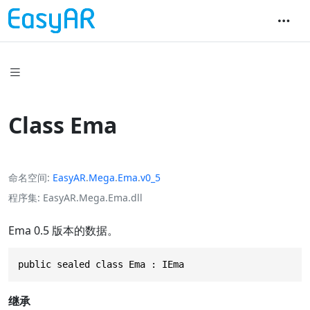
Class Ema
命名空间
EasyAR
.
Mega
.
Ema
.
v0_5
程序集
EasyAR.Mega.Ema.dll
Ema 0.5 版本的数据。
public sealed class Ema : IEma
继承