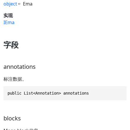
object
Ema
实现
IEma
字段
annotations
标注数据。
public List<Annotation> annotations
blocks