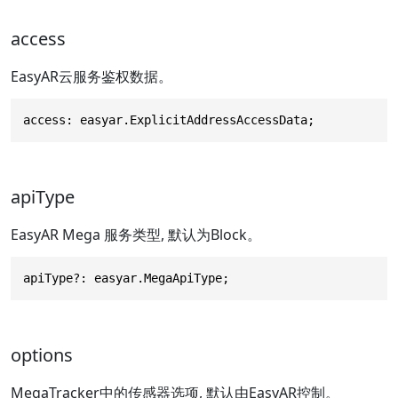
access
EasyAR云服务鉴权数据。
access: easyar.ExplicitAddressAccessData;
apiType
EasyAR Mega 服务类型, 默认为Block。
apiType?: easyar.MegaApiType;
options
MegaTracker中的传感器选项, 默认由EasyAR控制。