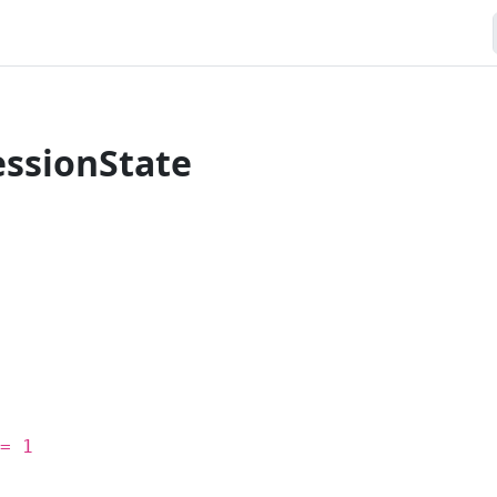
ssionState
= 1