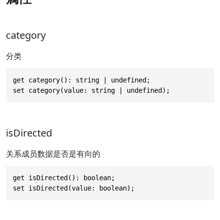
category
分类
get category(): string | undefined;

set category(value: string | undefined);
isDirected
关系成员数据是否是有向的
get isDirected(): boolean;

set isDirected(value: boolean);