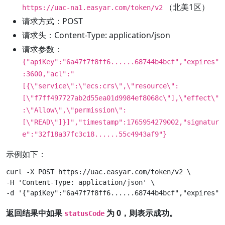
（北美1区）
https://uac-na1.easyar.com/token/v2
请求方式：POST
请求头：Content-Type: application/json
请求参数：
{"apiKey":"6a47f7f8ff6......68744b4bcf","expires"
:3600,"acl":"
[{\"service\":\"ecs:crs\",\"resource\":
[\"f7ff497727ab2d55ea01d9984ef8068c\"],\"effect\"
:\"Allow\",\"permission\":
[\"READ\"]}]","timestamp":1765954279002,"signatur
e":"32f18a37fc3c18......55c4943af9"}
示例如下：
curl -X POST https://uac.easyar.com/token/v2 \

-H 'Content-Type: application/json' \

返回结果中如果
为 0，则表示成功。
statusCode