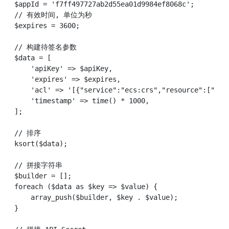
$appId = 'f7ff497727ab2d55ea01d9984ef8068c';

// 有效时间, 单位为秒

$expires = 3600;

// 构建待签名参数

$data = [

    'apiKey' => $apiKey,

    'expires' => $expires,

    'acl' => '[{"service":"ecs:crs","resource":["'. 
    'timestamp' => time() * 1000,

];

// 排序

ksort($data);

// 拼接字符串

$builder = [];

foreach ($data as $key => $value) {

    array_push($builder, $key . $value);

}
