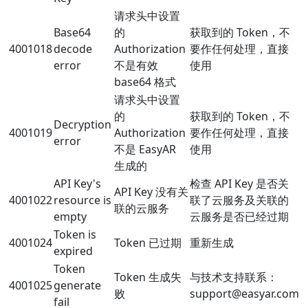
请求头中设置
Base64
的
获取到的 Token，不
4001018
decode
Authorization
要作任何处理，直接
error
不是有效
使用
base64 格式
请求头中设置
的
获取到的 Token，不
Decryption
4001019
Authorization
要作任何处理，直接
error
不是 EasyAR
使用
生成的
API Key's
检查 API Key 是否关
API Key 没有关
4001022
resource is
联了云服务及关联的
联的云服务
empty
云服务是否已经过期
Token is
4001024
Token 已过期
重新生成
expired
Token
Token 生成失
与技术支持联系：
4001025
generate
败
support@easyar.com
fail