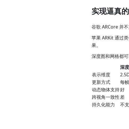
实现逼真的
谷歌 ARCore
苹果 ARKit 通过
果。
深度图和网格都可
深度
表示维度
2.5
更新方式
每
动态物体支持
好
跨视角一致性
差
持久化能力
不