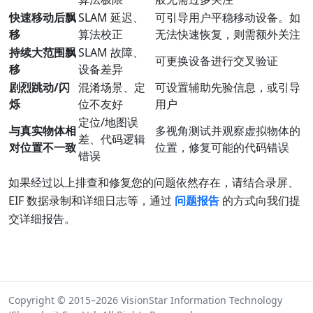
快速移动后飘
SLAM 延迟、
可引导用户平稳移动设备。如
移
算法校正
无法快速恢复，则需额外关注
持续大范围飘
SLAM 故障、
可更换设备进行交叉验证
移
设备差异
剧烈跳动/闪
混淆场景、定
可设置辅助先验信息，或引导
烁
位不友好
用户
定位/地图误
与真实物体相
多视角测试并观察虚拟物体的
差、代码逻辑
对位置不一致
位置，修复可能的代码错误
错误
如果经过以上排查和修复您的问题依然存在，请结合录屏、
EIF 数据录制和详细日志等，通过
问题报告
的方式向我们提
交详细报告。
Copyright © 2015–2026 VisionStar Information Technology