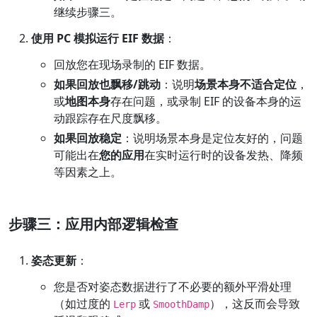
继续步骤三。
使用 PC 模拟运行 EIF 数据
：
回放您在现场录制的 EIF 数据。
如果回放也飘移/跳动
：说明
场景本身不适合定位
，
或
地图本身
存在问题，或录制 EIF 的设备本身的运
动跟踪存在尺度飘移。
如果回放稳定
：说明场景本身是定位友好的，问题
可能出在
您的应用
在实时运行时的设备发热、降频
等因素之上。
步骤三：应用内部逻辑检查
姿态更新
：
您是否对姿态数据进行了不必要的额外平滑处理
（如过度的
或
），这反而会导致
Lerp
SmoothDamp