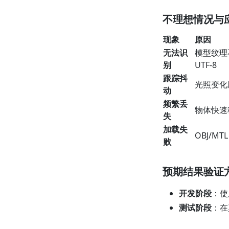
不理想情况与
现象
原因
无法识
模型纹理
别
UTF-8
跟踪抖
光照变化
动
频繁丢
物体快速
失
加载失
OBJ/M
败
预期结果验证
开发阶段
：
测试阶段
：在