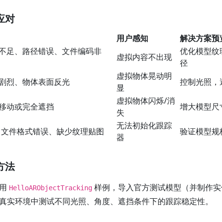
应对
用户感知
解决方案预
不足、路径错误、文件编码非
优化模型纹
虚拟内容不出现
径
虚拟物体晃动明
剧烈、物体表面反光
控制光照，
显
虚拟物体闪烁/消
移动或完全遮挡
增大模型尺
失
无法初始化跟踪
TL 文件格式错误、缺少纹理贴图
验证模型规
器
方法
使用
样例，导入官方测试模型（并制作实
HelloARObjectTracking
真实环境中测试不同光照、角度、遮挡条件下的跟踪稳定性。