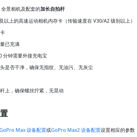
全景相机及配套的
加长自拍杆
GB 及以上的高速运动相机内存卡（传输速度在 V30/A2 级别以上）
储卡
电量已充满
80 分钟需要外接充电宝
镜头是否干净，确保无指纹、无油污、无灰尘
拍杆上，确保螺丝拧紧，无晃动
置
GoPro Max 设备配置
或
GoPro Max2 设备配置
设置相应的参数