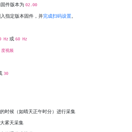
1 的固件版本为
02.00
x2 刷入指定版本固件，并
完成扫码设置
。
或
0 Hz
60 Hz
0 度视频
或
30
烈的时候（如晴天正午时分）进行采集
、大雾天采集