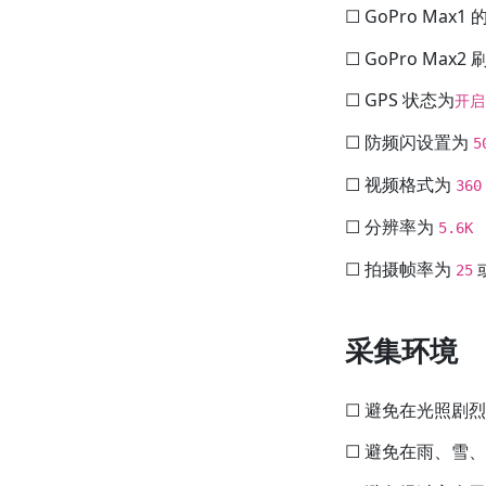
☐ GoPro Max
☐ GoPro Ma
☐ GPS 状态为
开启
☐ 防频闪设置为
5
☐ 视频格式为
36
☐ 分辨率为
5.6K
☐ 拍摄帧率为
25
采集环境
☐ 避免在光照剧
☐ 避免在雨、雪