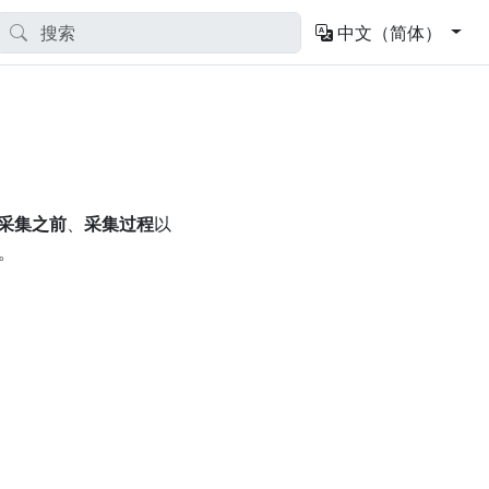
中文（简体）
采集之前
、
采集过程
以
。