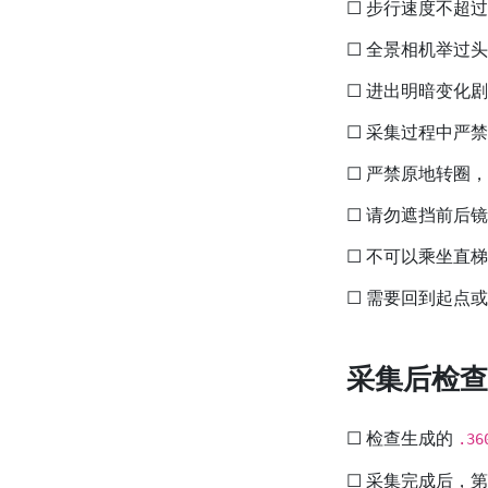
☐ 步行速度不超过
☐ 全景相机举过头
☐ 进出明暗变化
☐ 采集过程中严
☐ 严禁原地转圈
☐ 请勿遮挡前后
☐ 不可以乘坐直梯
☐ 需要回到起点
采集后检查
☐ 检查生成的
.36
☐ 采集完成后，