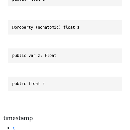
@property (nonatomic) float z
public var z: Float
public float z
timestamp
c