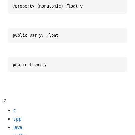
@property (nonatomic) float y
public var y: Float
public float y
z
c
cpp
java