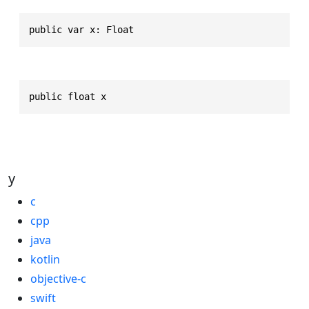
public var x: Float
public float x
y
c
cpp
java
kotlin
objective-c
swift