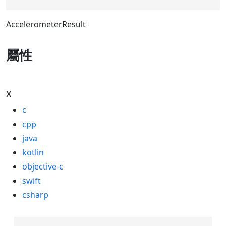
AccelerometerResult
屬性
x
c
cpp
java
kotlin
objective-c
swift
csharp