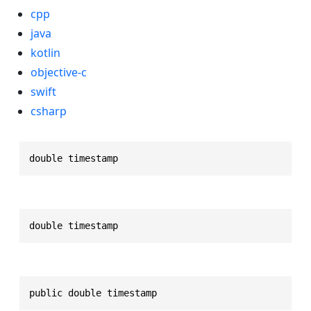
cpp
java
kotlin
objective-c
swift
csharp
double timestamp
double timestamp
public double timestamp