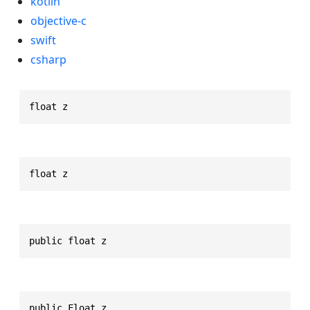
kotlin
objective-c
swift
csharp
float z
float z
public float z
public Float z