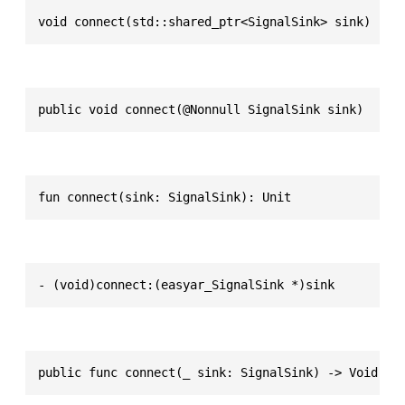
void connect(std::shared_ptr<SignalSink> sink)
public void connect(@Nonnull SignalSink sink)
fun connect(sink: SignalSink): Unit
- (void)connect:(easyar_SignalSink *)sink
public func connect(_ sink: SignalSink) -> Void