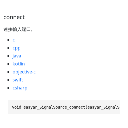
connect
連接輸入端口。
c
cpp
java
kotlin
objective-c
swift
csharp
void easyar_SignalSource_connect(easyar_SignalSour