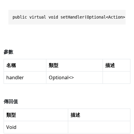
public virtual void setHandler(Optional<Action> ha
參數
名稱
類型
描述
handler
Optional
<>
傳回值
類型
描述
Void