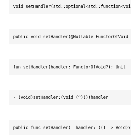
void setHandler(std::optional<std::function<void()
public void setHandler(@Nullable FunctorOfVoid han
fun setHandler(handler: FunctorOfVoid?): Unit
- (void)setHandler:(void (^)())handler
public func setHandler(_ handler: (() -> Void)?) -