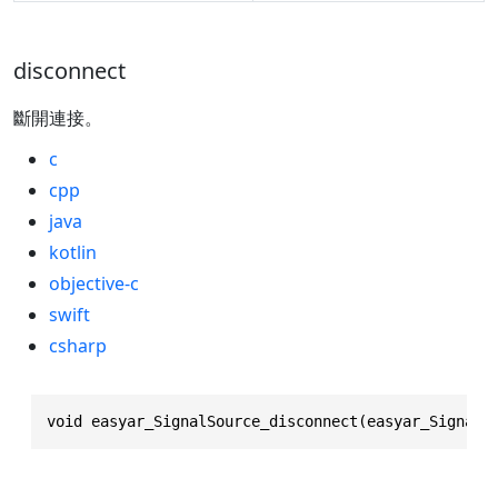
disconnect
斷開連接。
c
cpp
java
kotlin
objective-c
swift
csharp
void easyar_SignalSource_disconnect(easyar_SignalS