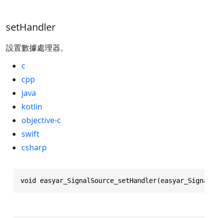
setHandler
設置數據處理器。
c
cpp
java
kotlin
objective-c
swift
csharp
void easyar_SignalSource_setHandler(easyar_SignalS