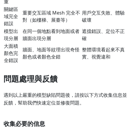
重
關鍵區
重要交互區域 Mesh 完全不
用戶交互失敗、體驗
域完全
對（如樓梯、展臺等）
破壞
錯誤
模型出
在同一個地點看到地面或者
遮擋錯誤、定位不正
現分層
牆面出現分層
確
大面積
牆面、地面等紋理出現奇怪
整體環境看起來不真
顏色完
顏色或者顏色全錯
實、視覺違和
全錯誤
問題處理與反饋
遇到以上嚴重的模型缺陷問題後，請按以下方式收集信息並
反饋，幫助我們快速定位並修復問題。
收集必要的信息