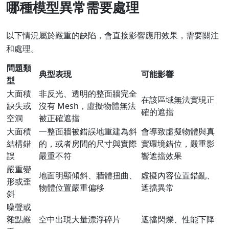
哪種模型異常需要處理
以下情況屬於嚴重的缺陷，會直接影響應用效果，需要關注
和處理。
問題類
典型表現
可能影響
型
大面積
非反光、透明的整面牆完全
在該區域無法實現正
缺失或
沒有 Mesh，虛擬物體無法
確的遮擋
空洞
被正確遮擋
大面積
一整面牆被錯誤地重建為斜
會導致虛擬物體與真
結構錯
的，或者房間的尺寸與實際
實環境錯位，嚴重影
誤
嚴重不符
響遮擋效果
嚴重變
地面明顯傾斜、牆體扭曲、
虛擬內容位置錯亂、
形或歪
物體位置嚴重偏移
遮擋異常
斜
噪聲或
雜點嚴
空中出現大量漂浮碎片
遮擋閃爍、性能下降