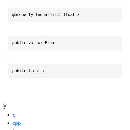
@property (nonatomic) float x
public var x: Float
public float x
y
c
cpp