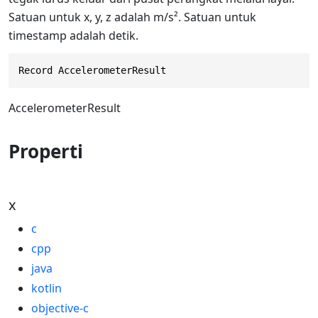
Satuan untuk x, y, z adalah m/s². Satuan untuk
timestamp adalah detik.
Record AccelerometerResult
AccelerometerResult
Properti
x
c
cpp
java
kotlin
objective-c