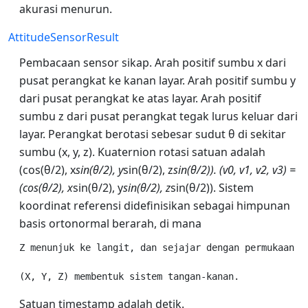
akurasi menurun.
AttitudeSensorResult
Pembacaan sensor sikap. Arah positif sumbu x dari
pusat perangkat ke kanan layar. Arah positif sumbu y
dari pusat perangkat ke atas layar. Arah positif
sumbu z dari pusat perangkat tegak lurus keluar dari
layar. Perangkat berotasi sebesar sudut θ di sekitar
sumbu (x, y, z). Kuaternion rotasi satuan adalah
(cos(θ/2), x
sin(θ/2), y
sin(θ/2), z
sin(θ/2)). (v0, v1, v2, v3) =
(cos(θ/2), x
sin(θ/2), y
sin(θ/2), z
sin(θ/2)). Sistem
koordinat referensi didefinisikan sebagai himpunan
basis ortonormal berarah, di mana
Z menunjuk ke langit, dan sejajar dengan permukaan ta
Satuan timestamp adalah detik.