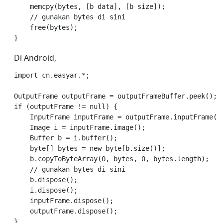
    memcpy(bytes, [b data], [b size]);

    // gunakan bytes di sini

    free(bytes);

Di Android,
import cn.easyar.*;

OutputFrame outputFrame = outputFrameBuffer.peek();

if (outputFrame != null) {

    InputFrame inputFrame = outputFrame.inputFrame();
    Image i = inputFrame.image();

    Buffer b = i.buffer();

    byte[] bytes = new byte[b.size()];

    b.copyToByteArray(0, bytes, 0, bytes.length);

    // gunakan bytes di sini

    b.dispose();

    i.dispose();

    inputFrame.dispose();

    outputFrame.dispose();
