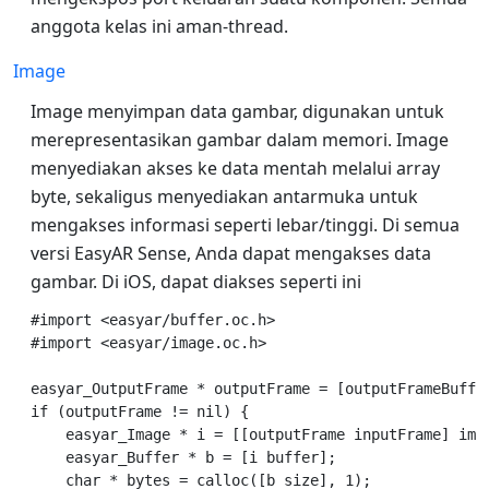
anggota kelas ini aman-thread.
Image
Image menyimpan data gambar, digunakan untuk
merepresentasikan gambar dalam memori. Image
menyediakan akses ke data mentah melalui array
byte, sekaligus menyediakan antarmuka untuk
mengakses informasi seperti lebar/tinggi. Di semua
versi EasyAR Sense, Anda dapat mengakses data
gambar. Di iOS, dapat diakses seperti ini
#import <easyar/buffer.oc.h>

#import <easyar/image.oc.h>

easyar_OutputFrame * outputFrame = [outputFrameBuffer
if (outputFrame != nil) {

    easyar_Image * i = [[outputFrame inputFrame] imag
    easyar_Buffer * b = [i buffer];

    char * bytes = calloc([b size], 1);
