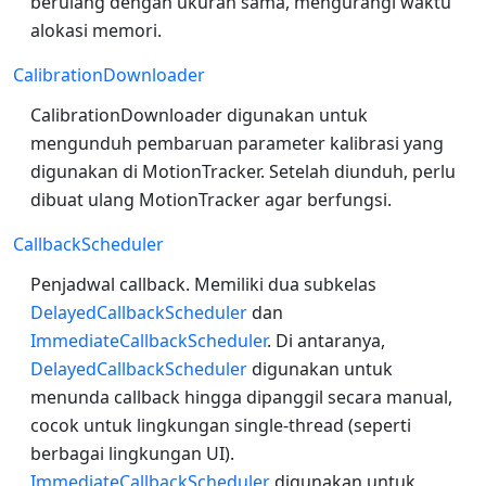
berulang dengan ukuran sama, mengurangi waktu
alokasi memori.
CalibrationDownloader
CalibrationDownloader digunakan untuk
mengunduh pembaruan parameter kalibrasi yang
digunakan di MotionTracker. Setelah diunduh, perlu
dibuat ulang MotionTracker agar berfungsi.
CallbackScheduler
Penjadwal callback. Memiliki dua subkelas
DelayedCallbackScheduler
dan
ImmediateCallbackScheduler
. Di antaranya,
DelayedCallbackScheduler
digunakan untuk
menunda callback hingga dipanggil secara manual,
cocok untuk lingkungan single-thread (seperti
berbagai lingkungan UI).
ImmediateCallbackScheduler
digunakan untuk