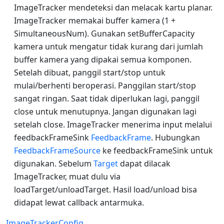
ImageTracker mendeteksi dan melacak kartu planar.
ImageTracker memakai buffer kamera (1 +
SimultaneousNum). Gunakan setBufferCapacity
kamera untuk mengatur tidak kurang dari jumlah
buffer kamera yang dipakai semua komponen.
Setelah dibuat, panggil start/stop untuk
mulai/berhenti beroperasi. Panggilan start/stop
sangat ringan. Saat tidak diperlukan lagi, panggil
close untuk menutupnya. Jangan digunakan lagi
setelah close. ImageTracker menerima input melalui
feedbackFrameSink
FeedbackFrame
. Hubungkan
FeedbackFrameSource
ke feedbackFrameSink untuk
digunakan. Sebelum
Target
dapat dilacak
ImageTracker, muat dulu via
loadTarget/unloadTarget. Hasil load/unload bisa
didapat lewat callback antarmuka.
ImageTrackerConfig