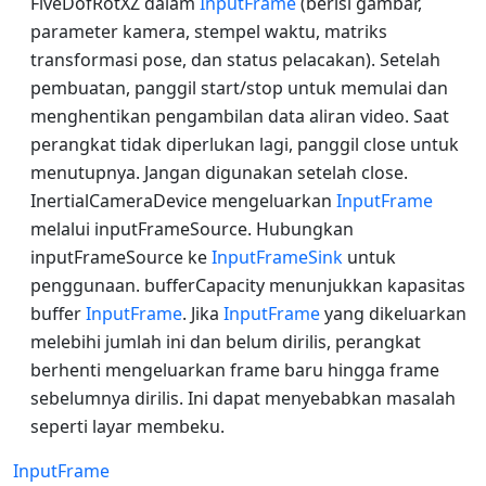
FiveDofRotXZ dalam
InputFrame
(berisi gambar,
parameter kamera, stempel waktu, matriks
transformasi pose, dan status pelacakan). Setelah
pembuatan, panggil start/stop untuk memulai dan
menghentikan pengambilan data aliran video. Saat
perangkat tidak diperlukan lagi, panggil close untuk
menutupnya. Jangan digunakan setelah close.
InertialCameraDevice mengeluarkan
InputFrame
melalui inputFrameSource. Hubungkan
inputFrameSource ke
InputFrameSink
untuk
penggunaan. bufferCapacity menunjukkan kapasitas
buffer
InputFrame
. Jika
InputFrame
yang dikeluarkan
melebihi jumlah ini dan belum dirilis, perangkat
berhenti mengeluarkan frame baru hingga frame
sebelumnya dirilis. Ini dapat menyebabkan masalah
seperti layar membeku.
InputFrame