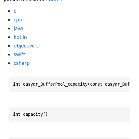
c
cpp
java
kotlin
objective-c
swift
csharp
int easyar_BufferPool_capacity(const easyar_Buffer
int capacity()