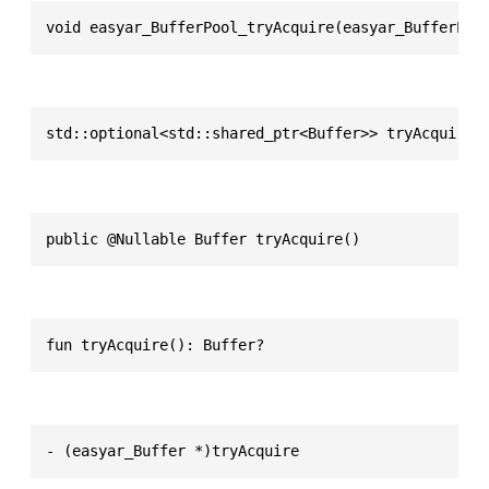
void easyar_BufferPool_tryAcquire(easyar_BufferPoo
std::optional<std::shared_ptr<Buffer>> tryAcquire(
public @Nullable Buffer tryAcquire()
fun tryAcquire(): Buffer?
- (easyar_Buffer *)tryAcquire