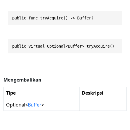
public func tryAcquire() -> Buffer?
public virtual Optional<Buffer> tryAcquire()
Mengembalikan
Tipe
Deskripsi
Optional
<
Buffer
>