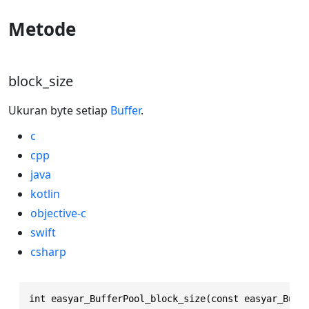
Metode
block_size
Ukuran byte setiap
Buffer
.
c
cpp
java
kotlin
objective-c
swift
csharp
int easyar_BufferPool_block_size(const easyar_Buff