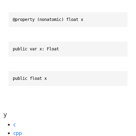
@property (nonatomic) float x
public var x: Float
public float x
y
c
cpp