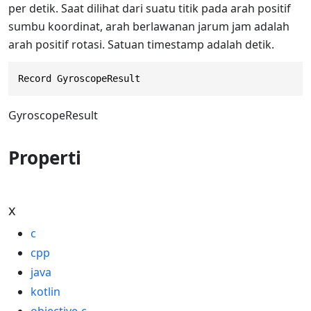
per detik. Saat dilihat dari suatu titik pada arah positif
sumbu koordinat, arah berlawanan jarum jam adalah
arah positif rotasi. Satuan timestamp adalah detik.
Record GyroscopeResult
GyroscopeResult
Properti
x
c
cpp
java
kotlin
objective-c