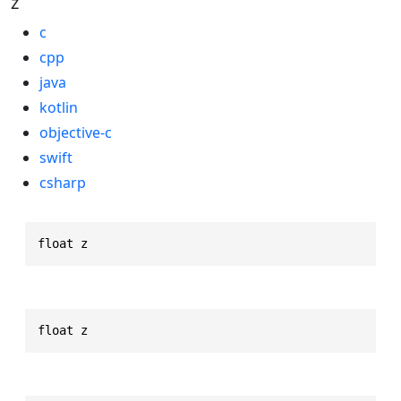
z
c
cpp
java
kotlin
objective-c
swift
csharp
float z
float z