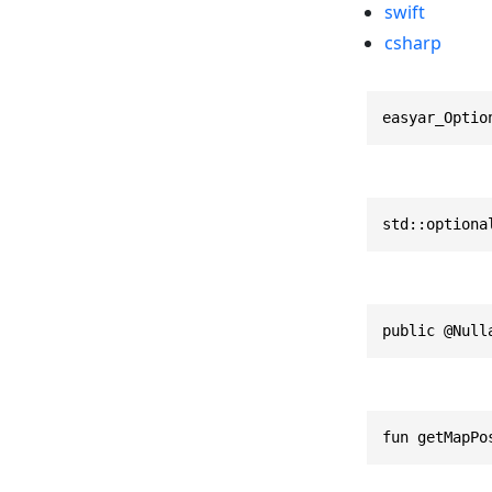
swift
csharp
easyar_Optio
std::optiona
public @Null
fun getMapPo