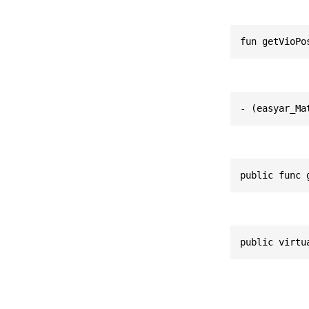
fun getVioPo
- (easyar_Ma
public func 
public virtu