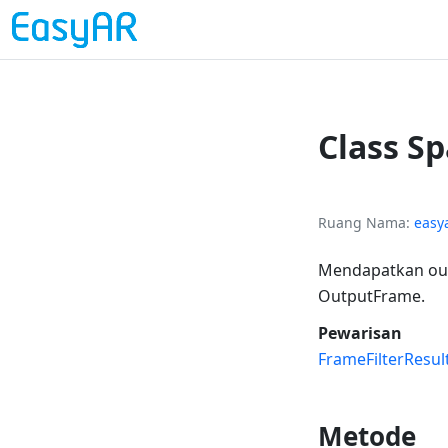
Class S
Ruang Nama
easy
Mendapatkan outp
OutputFrame.
Pewarisan
FrameFilterResul
Metode