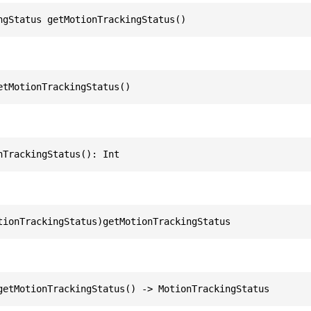
ngStatus getMotionTrackingStatus()
etMotionTrackingStatus()
nTrackingStatus(): Int
tionTrackingStatus)getMotionTrackingStatus
getMotionTrackingStatus() -> MotionTrackingStatus