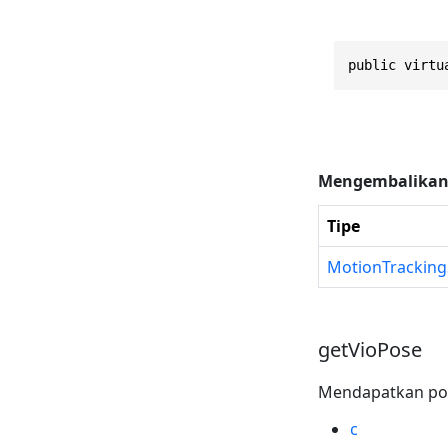
public virtu
Mengembalika
Tipe
MotionTracking
getVioPose
Mendapatkan pose
c