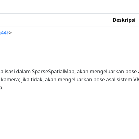
n
Deskripsi
x44F
>
lokalisasi dalam SparseSpatialMap, akan mengeluarkan pose 
 kamera; jika tidak, akan mengeluarkan pose asal sistem V
a.