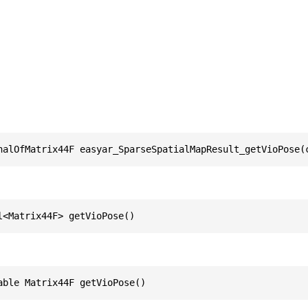
nalOfMatrix44F easyar_SparseSpatialMapResult_getVioPose(
l<Matrix44F> getVioPose()
able Matrix44F getVioPose()