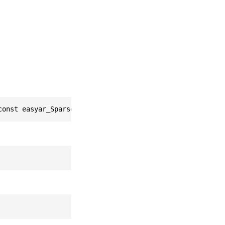
const easyar_SparseSpatialMapResult * This)