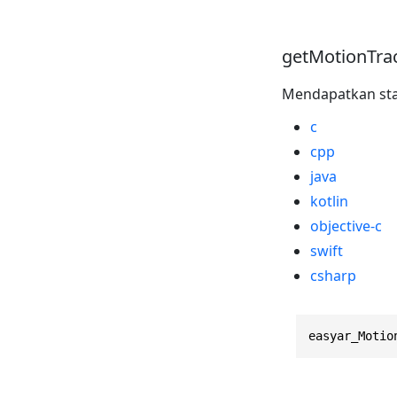
getMotionTra
Mendapatkan stat
c
cpp
java
kotlin
objective-c
swift
csharp
easyar_Motio