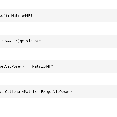
se(): Matrix44F?
trix44F *)getVioPose
getVioPose() -> Matrix44F?
al Optional<Matrix44F> getVioPose()