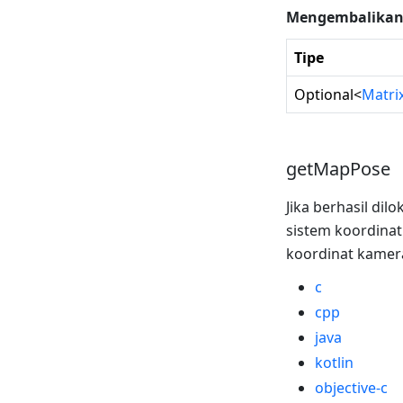
Mengembalika
Tipe
Optional
<
Matri
getMapPose
Jika berhasil di
sistem koordinat
koordinat kamer
c
cpp
java
kotlin
objective-c