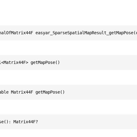
nalOfMatrix44F easyar_SparseSpatialMapResult_getMapPose(
l<Matrix44F> getMapPose()
able Matrix44F getMapPose()
se(): Matrix44F?