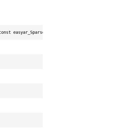
const easyar_SparseSpatialMapResult * This)