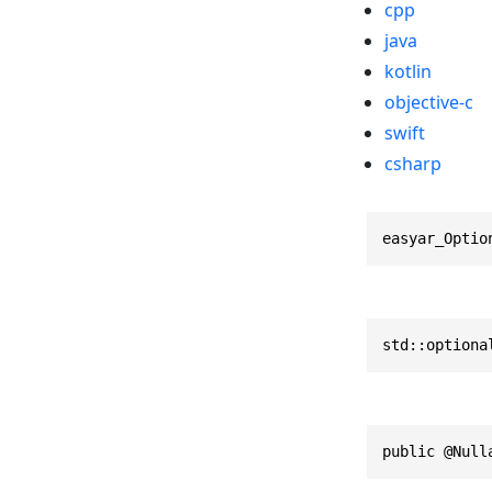
cpp
java
kotlin
objective-c
swift
csharp
easyar_Optio
std::optiona
public @Null