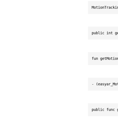
MotionTracki
public int g
fun getMotio
- (easyar_Mo
public func 