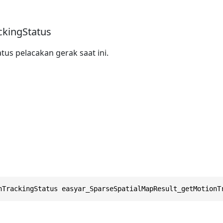
ckingStatus
us pelacakan gerak saat ini.
nTrackingStatus easyar_SparseSpatialMapResult_getMotionT