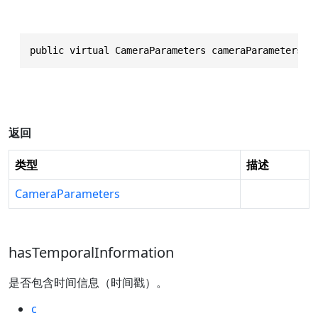
public virtual CameraParameters cameraParameters()
返回
类型
描述
CameraParameters
hasTemporalInformation
是否包含时间信息（时间戳）。
c