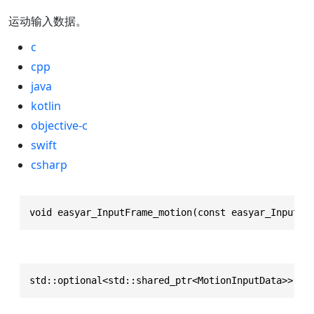
运动输入数据。
c
cpp
java
kotlin
objective-c
swift
csharp
void easyar_InputFrame_motion(const easyar_InputFr
std::optional<std::shared_ptr<MotionInputData>> mo