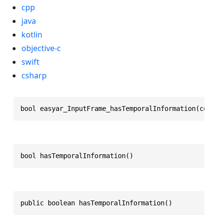
cpp
java
kotlin
objective-c
swift
csharp
bool easyar_InputFrame_hasTemporalInformation(cons
bool hasTemporalInformation()
public boolean hasTemporalInformation()