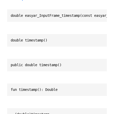
double easyar_InputFrame_timestamp(const easyar_In
double timestamp()
public double timestamp()
fun timestamp(): Double