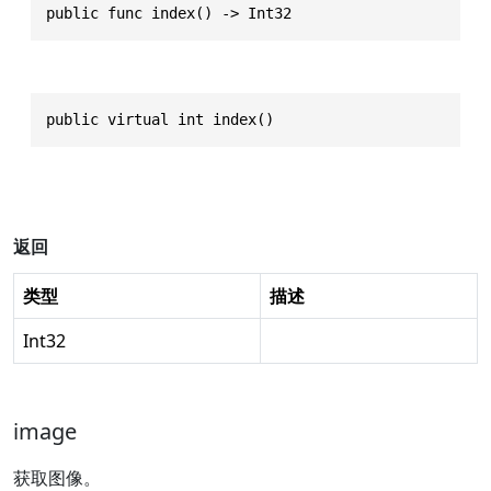
public func index() -> Int32
public virtual int index()
返回
类型
描述
Int32
image
获取图像。