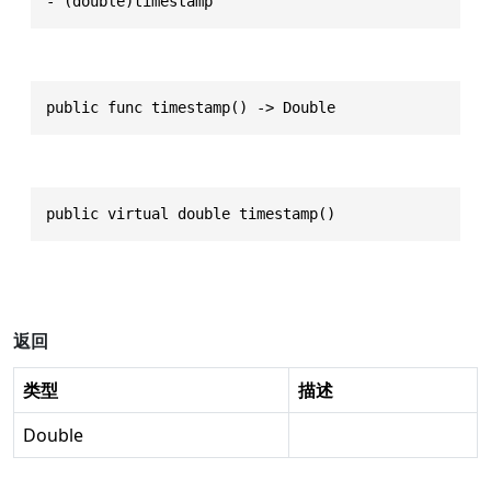
- (double)timestamp
public func timestamp() -> Double
public virtual double timestamp()
返回
类型
描述
Double