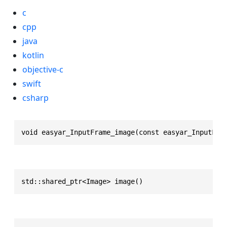
c
cpp
java
kotlin
objective-c
swift
csharp
void easyar_InputFrame_image(const easyar_InputFra
std::shared_ptr<Image> image()