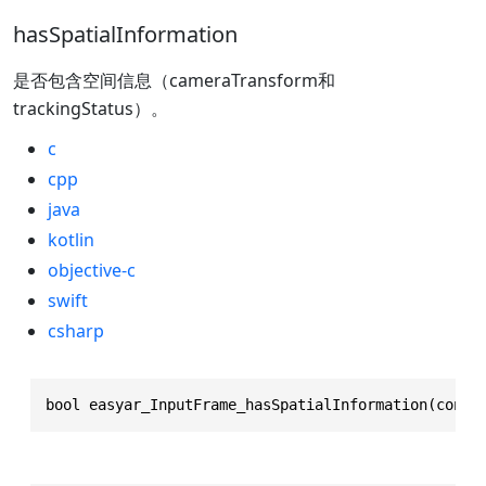
hasSpatialInformation
是否包含空间信息（cameraTransform和
trackingStatus）。
c
cpp
java
kotlin
objective-c
swift
csharp
bool easyar_InputFrame_hasSpatialInformation(const