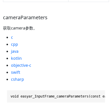
cameraParameters
获取camera参数。
c
cpp
java
kotlin
objective-c
swift
csharp
void easyar_InputFrame_cameraParameters(const easy