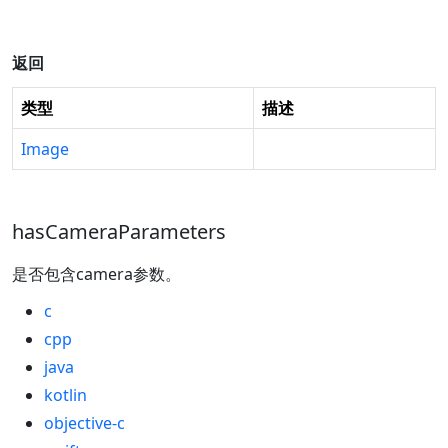
返回
类型
描述
Image
hasCameraParameters
是否包含camera参数。
c
cpp
java
kotlin
objective-c