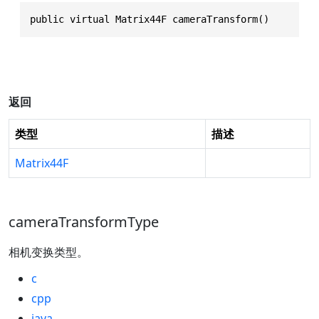
public virtual Matrix44F cameraTransform()
返回
类型
描述
Matrix44F
cameraTransformType
相机变换类型。
c
cpp
java