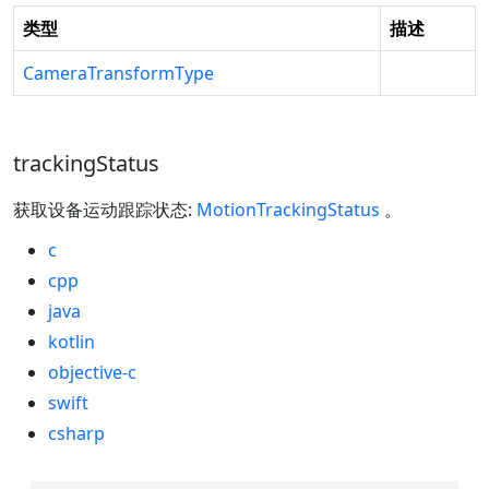
类型
描述
CameraTransformType
trackingStatus
获取设备运动跟踪状态:
MotionTrackingStatus
。
c
cpp
java
kotlin
objective-c
swift
csharp