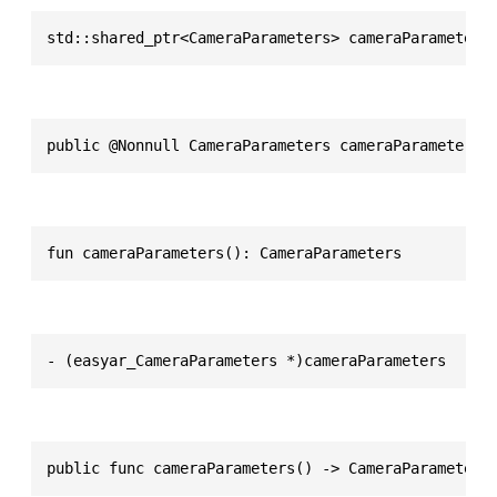
std::shared_ptr<CameraParameters> cameraParameters
public @Nonnull CameraParameters cameraParameters(
fun cameraParameters(): CameraParameters
- (easyar_CameraParameters *)cameraParameters
public func cameraParameters() -> CameraParameters