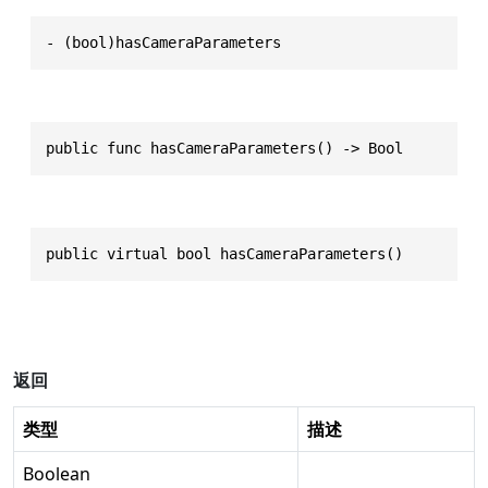
- (bool)hasCameraParameters
public func hasCameraParameters() -> Bool
public virtual bool hasCameraParameters()
返回
类型
描述
Boolean