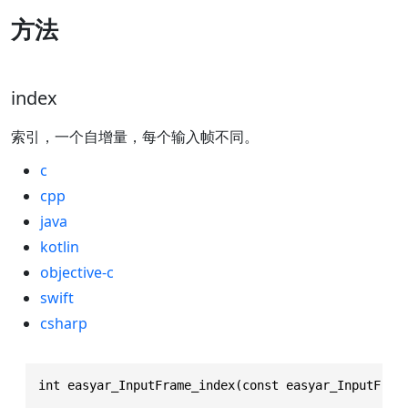
方法
index
索引，一个自增量，每个输入帧不同。
c
cpp
java
kotlin
objective-c
swift
csharp
int easyar_InputFrame_index(const easyar_InputFram