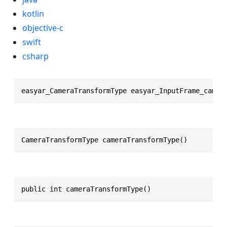
kotlin
objective-c
swift
csharp
easyar_CameraTransformType easyar_InputFrame_camer
CameraTransformType cameraTransformType()
public int cameraTransformType()