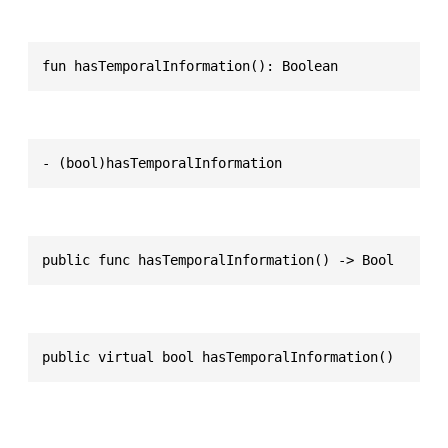
fun hasTemporalInformation(): Boolean
- (bool)hasTemporalInformation
public func hasTemporalInformation() -> Bool
public virtual bool hasTemporalInformation()