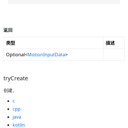
返回
类型
描述
Optional
<
MotionInputData
>
tryCreate
创建。
c
cpp
java
kotlin