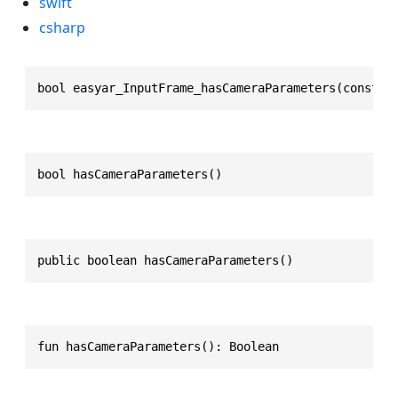
swift
csharp
bool easyar_InputFrame_hasCameraParameters(const e
bool hasCameraParameters()
public boolean hasCameraParameters()
fun hasCameraParameters(): Boolean