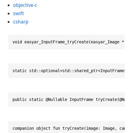
objective-c
swift
csharp
void easyar_InputFrame_tryCreate(easyar_Image * im
static std::optional<std::shared_ptr<InputFrame>> 
public static @Nullable InputFrame tryCreate(@Nonn
companion object fun tryCreate(image: Image, camer