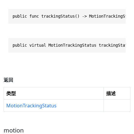
public func trackingStatus() -> MotionTrackingStat
public virtual MotionTrackingStatus trackingStatus
返回
类型
描述
MotionTrackingStatus
motion