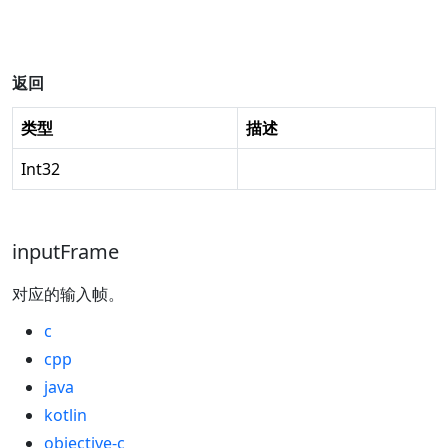
返回
类型
描述
Int32
inputFrame
对应的输入帧。
c
cpp
java
kotlin
objective-c