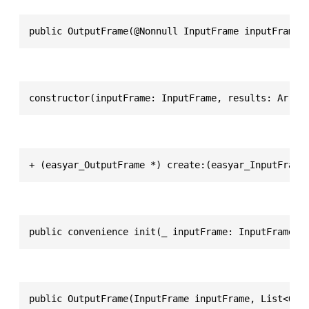
public OutputFrame(@Nonnull InputFrame inputFrame,
constructor(inputFrame: InputFrame, results: Array
+ (easyar_OutputFrame *) create:(easyar_InputFrame
public convenience init(_ inputFrame: InputFrame, 
public OutputFrame(InputFrame inputFrame, List<Opt