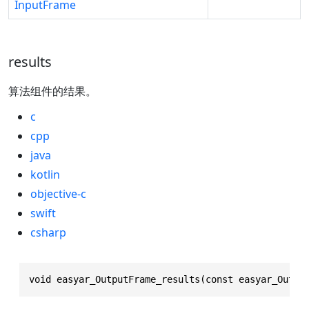
InputFrame
results
算法组件的结果。
c
cpp
java
kotlin
objective-c
swift
csharp
void easyar_OutputFrame_results(const easyar_Outpu