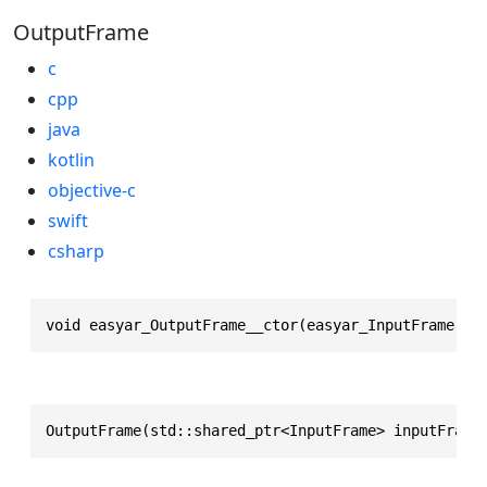
OutputFrame
c
cpp
java
kotlin
objective-c
swift
csharp
void easyar_OutputFrame__ctor(easyar_InputFrame * 
OutputFrame(std::shared_ptr<InputFrame> inputFrame