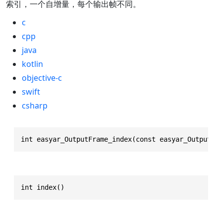
索引，一个自增量，每个输出帧不同。
c
cpp
java
kotlin
objective-c
swift
csharp
int easyar_OutputFrame_index(const easyar_OutputFr
int index()