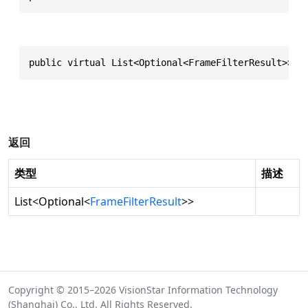
public virtual List<Optional<FrameFilterResult>> r
返回
类型
描述
List
<
Optional
<
FrameFilterResult
>>
Copyright © 2015–2026 VisionStar Information Technology
(Shanghai) Co., Ltd. All Rights Reserved.