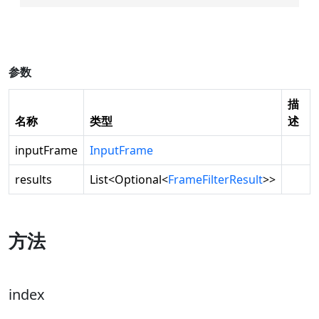
参数
描
名称
类型
述
inputFrame
InputFrame
results
List
<
Optional
<
FrameFilterResult
>>
方法
index