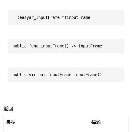
- (easyar_InputFrame *)inputFrame
public func inputFrame() -> InputFrame
public virtual InputFrame inputFrame()
返回
类型
描述