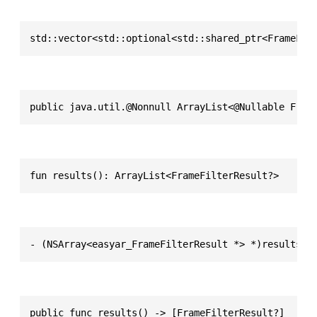
std::vector<std::optional<std::shared_ptr<FrameFil
public java.util.@Nonnull ArrayList<@Nullable Fram
fun results(): ArrayList<FrameFilterResult?>
- (NSArray<easyar_FrameFilterResult *> *)results
public func results() -> [FrameFilterResult?]