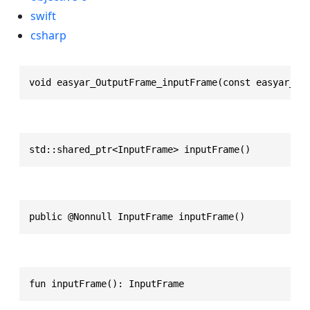
swift
csharp
void easyar_OutputFrame_inputFrame(const easyar_Ou
std::shared_ptr<InputFrame> inputFrame()
public @Nonnull InputFrame inputFrame()
fun inputFrame(): InputFrame