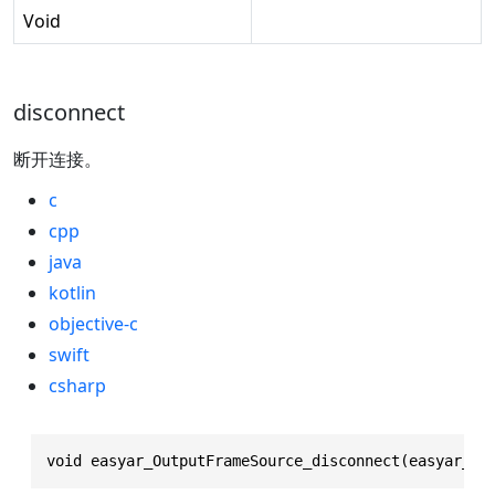
Void
disconnect
断开连接。
c
cpp
java
kotlin
objective-c
swift
csharp
void easyar_OutputFrameSource_disconnect(easyar_Ou