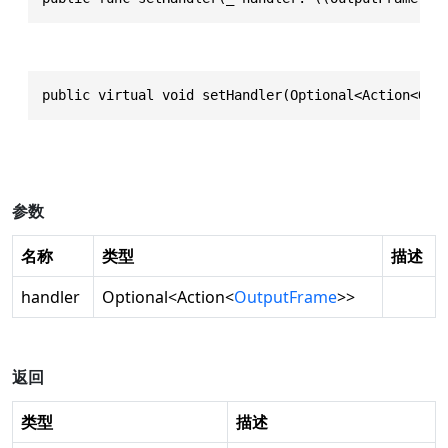
public virtual void setHandler(Optional<Action<Out
参数
名称
类型
描述
handler
Optional
<
Action
<
OutputFrame
>>
返回
类型
描述