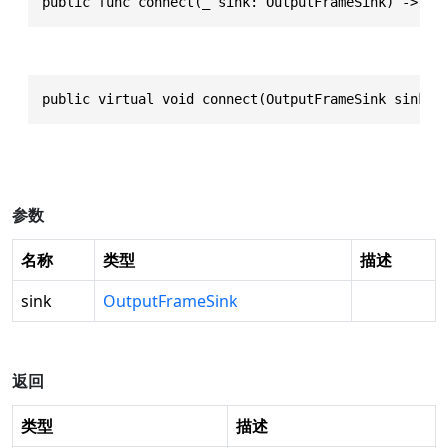
public func connect(_ sink: OutputFrameSink) -> Vo
public virtual void connect(OutputFrameSink sink)
参数
名称
类型
描述
sink
OutputFrameSink
返回
类型
描述