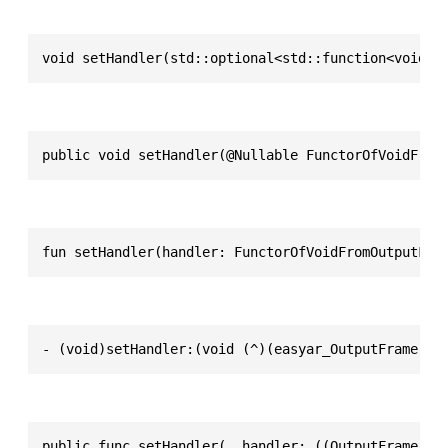
void setHandler(std::optional<std::function<void(s
public void setHandler(@Nullable FunctorOfVoidFrom
fun setHandler(handler: FunctorOfVoidFromOutputFra
- (void)setHandler:(void (^)(easyar_OutputFrame *)
public func setHandler(_ handler: ((OutputFrame) -