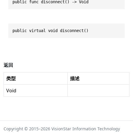
public func disconnect() -> Void
public virtual void disconnect()
返回
类型
描述
Void
Copyright © 2015–2026 VisionStar Information Technology