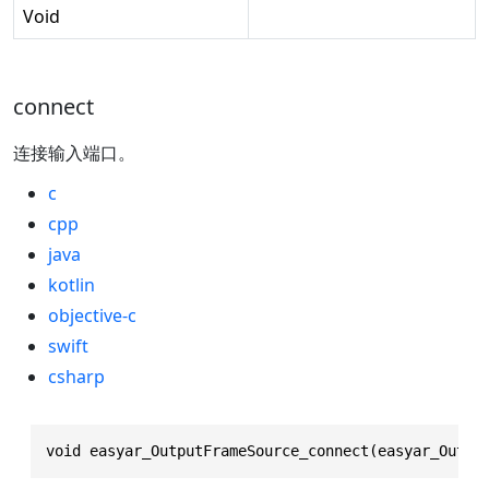
Void
connect
连接输入端口。
c
cpp
java
kotlin
objective-c
swift
csharp
void easyar_OutputFrameSource_connect(easyar_Outpu