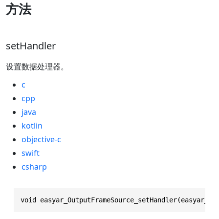
方法
setHandler
设置数据处理器。
c
cpp
java
kotlin
objective-c
swift
csharp
void easyar_OutputFrameSource_setHandler(easyar_Ou