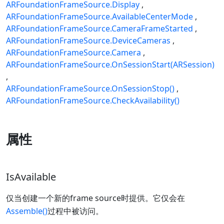
ARFoundationFrameSource.Display
ARFoundationFrameSource.AvailableCenterMode
ARFoundationFrameSource.CameraFrameStarted
ARFoundationFrameSource.DeviceCameras
ARFoundationFrameSource.Camera
ARFoundationFrameSource.OnSessionStart(ARSession)
ARFoundationFrameSource.OnSessionStop()
ARFoundationFrameSource.CheckAvailability()
属性
IsAvailable
仅当创建一个新的frame source时提供。它仅会在
Assemble()
过程中被访问。