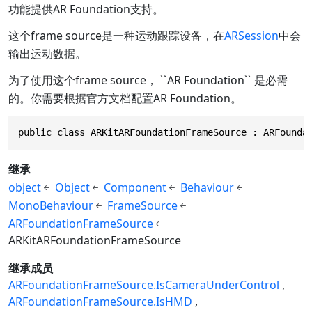
功能提供AR Foundation支持。
这个frame source是一种运动跟踪设备，在
ARSession
中会
输出运动数据。
为了使用这个frame source， ``AR Foundation`` 是必需
的。你需要根据官方文档配置AR Foundation。
public class ARKitARFoundationFrameSource : ARFounda
继承
object
Object
Component
Behaviour
MonoBehaviour
FrameSource
ARFoundationFrameSource
ARKitARFoundationFrameSource
继承成员
ARFoundationFrameSource.IsCameraUnderControl
ARFoundationFrameSource.IsHMD