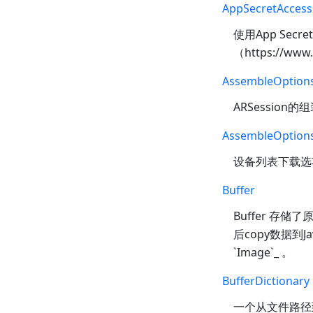
AppSecretAccess
使用App Sec
（https://www
AssembleOption
ARSession
AssembleOptions
设备列表下载选
Buffer
Buffer 存储
后copy数据到
`Image`_ 。
BufferDictionary
一个从文件路径到