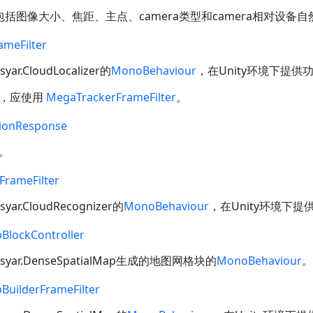
，包括图像大小、焦距、主点、camera类型和camera相对设备
ameFilter
syar.CloudLocalizer
的
MonoBehaviour
，在Unity环境下提供
下，应使用
MegaTrackerFrameFilter
。
tionResponse
。
FrameFilter
syar.CloudRecognizer
的
MonoBehaviour
，在Unity环境下
BlockController
syar.DenseSpatialMap
生成的地图网格块的
MonoBehaviour
。
BuilderFrameFilter