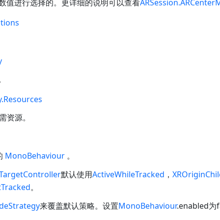
数值进行选择的。更详细的说明可以查看
ARSession.ARCenter
tions
y
厂。
y.Resources
需资源。
的
MonoBehaviour
。
TargetController
默认使用
ActiveWhileTracked
，
XROriginChil
stTracked
。
deStrategy
来覆盖默认策略。设置
MonoBehaviour
.enabled