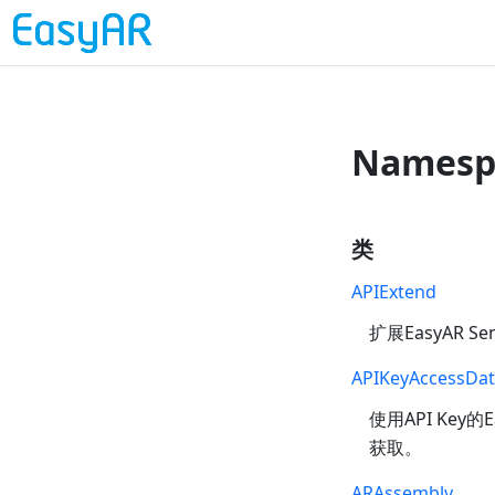
Namesp
类
APIExtend
扩展EasyAR S
APIKeyAccessDa
使用API Key的
获取。
ARAssembly