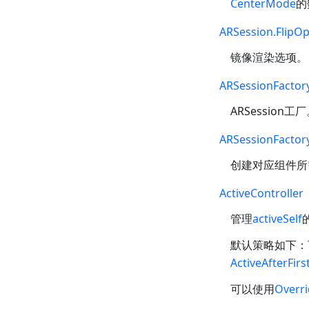
CenterMode
的
ARSession.FlipOp
镜像渲染选项。
ARSessionFactor
ARSession工
ARSessionFactor
创建对应组件所
ActiveController
管理
activeSelf
默认策略如下：
ActiveAfterFir
可以使用
Overri