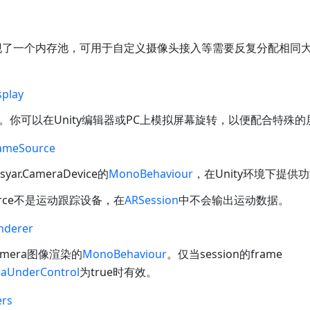
ol 实现了一个内存池，可用于自定义摄像头接入等需要反复分配相
play
。你可以在Unity编辑器或PC上模拟屏幕旋转，以便配合特殊
ameSource
syar.CameraDevice
的
MonoBehaviour
，在Unity环境下提供
ource不是运动跟踪设备，在
ARSession
中不会输出运动数据。
nderer
mera图像渲染的
MonoBehaviour
。仅当session的frame
aUnderControl
为true时有效。
rs