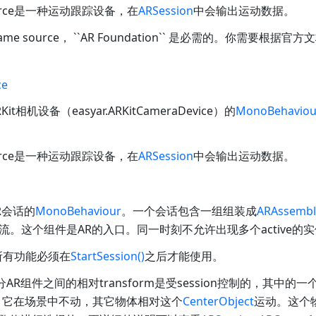
ource是一种运动跟踪设备，在
ARSession
中会输出运动数据。
e source， ``AR Foundation`` 是必需的。你需要根据官方
ce
Kit相机设备（
easyar.ARKitCameraDevice
）的
MonoBehaviou
ource是一种运动跟踪设备，在
ARSession
中会输出运动数据。
R会话的
MonoBehaviour
。一个会话包含一组组装成
ARAssembl
流。这个组件是AR的入口。同一时刻不允许出现多个active的
的所有功能必须在
StartSession()
之后才能使用。
AR组件之间的相对transform是受session控制的，其中的
，它在场景中不动，其它物体相对这个
CenterObject
运动。这个