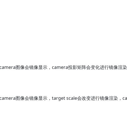
amera图像会镜像显示，camera投影矩阵会变化进行镜像渲染，tar
amera图像会镜像显示，target scale会改变进行镜像渲染，c