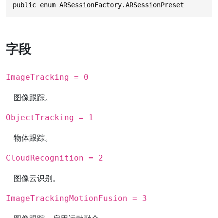
public enum ARSessionFactory.ARSessionPreset
字段
ImageTracking = 0
图像跟踪。
ObjectTracking = 1
物体跟踪。
CloudRecognition = 2
图像云识别。
ImageTrackingMotionFusion = 3