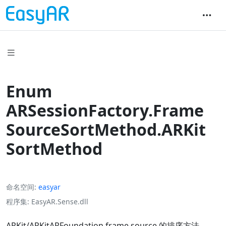
Enum
ARSessionFactory.Frame
SourceSortMethod.ARKit
SortMethod
命名空间
easyar
程序集
EasyAR.Sense.dll
ARKit/ARKitARFoundation frame source 的排序方法。