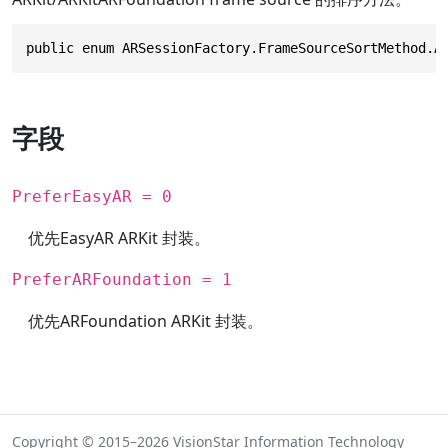
public enum ARSessionFactory.FrameSourceSortMethod.A
字段
PreferEasyAR = 0
优先EasyAR ARKit 封装。
PreferARFoundation = 1
优先ARFoundation ARKit 封装。
Copyright © 2015–2026 VisionStar Information Technology