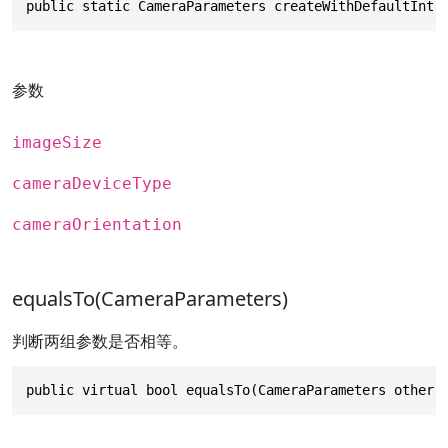
public static CameraParameters createWithDefaultIntr
参数
imageSize
cameraDeviceType
cameraOrientation
equalsTo(CameraParameters)
判断两组参数是否相等。
public virtual bool equalsTo(CameraParameters other)