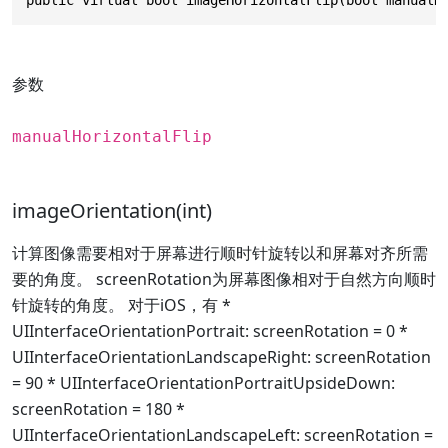
参数
manualHorizontalFlip
imageOrientation(int)
计算图像需要相对于屏幕进行顺时针旋转以和屏幕对齐所需
要的角度。 screenRotation为屏幕图像相对于自然方向顺时
针旋转的角度。 对于iOS，有 *
UIInterfaceOrientationPortrait: screenRotation = 0 *
UIInterfaceOrientationLandscapeRight: screenRotation
= 90 * UIInterfaceOrientationPortraitUpsideDown:
screenRotation = 180 *
UIInterfaceOrientationLandscapeLeft: screenRotation =