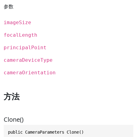
参数
imageSize
focalLength
principalPoint
cameraDeviceType
cameraOrientation
方法
Clone()
public CameraParameters Clone()