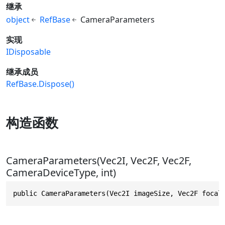
继承
object
RefBase
CameraParameters
实现
IDisposable
继承成员
RefBase.Dispose()
构造函数
CameraParameters(Vec2I, Vec2F, Vec2F,
CameraDeviceType, int)
public CameraParameters(Vec2I imageSize, Vec2F focal