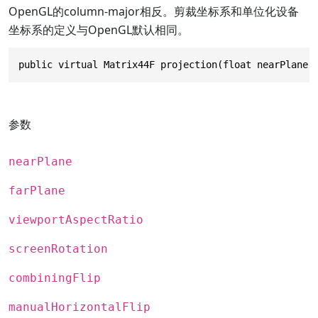
OpenGL的column-major相反。剪裁坐标系和单位化设备
坐标系的定义与OpenGL默认相同。
public virtual Matrix44F projection(float nearPlane,
参数
nearPlane
farPlane
viewportAspectRatio
screenRotation
combiningFlip
manualHorizontalFlip