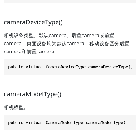
cameraDeviceType()
相机设备类型。默认camera、后置camera或前置
camera。桌面设备均为默认camera，移动设备区分后置
camera和前置camera。
public virtual CameraDeviceType cameraDeviceType()
cameraModelType()
相机模型。
public virtual CameraModelType cameraModelType()