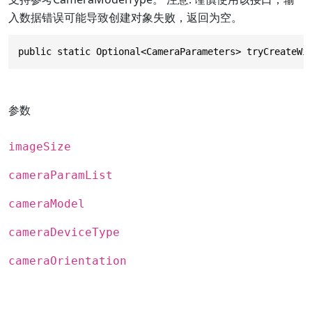
入数据错误可能导致创建对象失败，返回为空。
public static Optional<CameraParameters> tryCreateWi
参数
imageSize
cameraParamList
cameraModel
cameraDeviceType
cameraOrientation