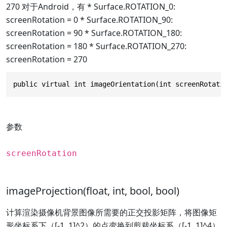
270 对于Android，有 * Surface.ROTATION_0:
screenRotation = 0 * Surface.ROTATION_90:
screenRotation = 90 * Surface.ROTATION_180:
screenRotation = 180 * Surface.ROTATION_270:
screenRotation = 270
public virtual int imageOrientation(int screenRotati
参数
screenRotation
imageProjection(float, int, bool, bool)
计算渲染摄像机背景图像所需要的正交投影矩阵，将图像矩
形坐标系下（[-1, 1]^2）的点变换到剪裁坐标系（[-1, 1]^4）