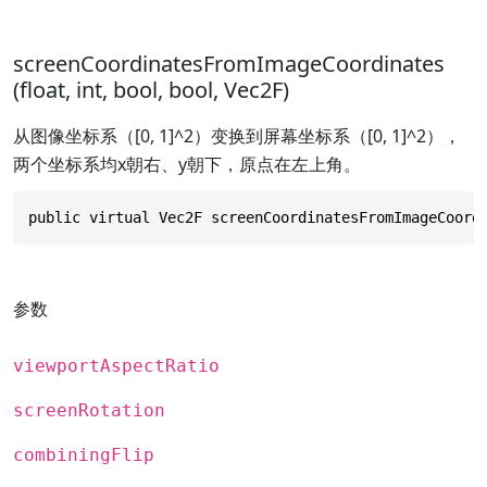
screenCoordinatesFromImageCoordinates
(float, int, bool, bool, Vec2F)
从图像坐标系（[0, 1]^2）变换到屏幕坐标系（[0, 1]^2），
两个坐标系均x朝右、y朝下，原点在左上角。
public virtual Vec2F screenCoordinatesFromImageCoord
参数
viewportAspectRatio
screenRotation
combiningFlip