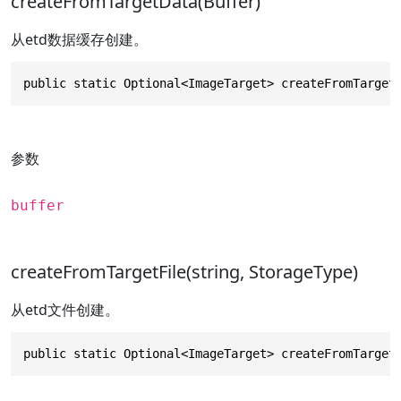
createFromTargetData(Buffer)
从etd数据缓存创建。
public static Optional<ImageTarget> createFromTarget
参数
buffer
createFromTargetFile(string, StorageType)
从etd文件创建。
public static Optional<ImageTarget> createFromTarget