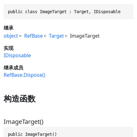
public class ImageTarget : Target, IDisposable
继承
object
RefBase
Target
ImageTarget
实现
IDisposable
继承成员
RefBase.Dispose()
构造函数
ImageTarget()
public ImageTarget()