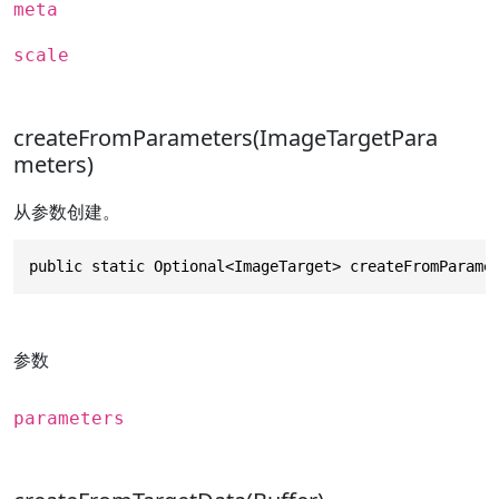
meta
scale
createFromParameters(ImageTargetPara
meters)
从参数创建。
public static Optional<ImageTarget> createFromParame
参数
parameters