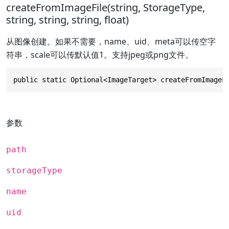
createFromImageFile(string, StorageType,
string, string, string, float)
从图像创建。如果不需要，name、uid、meta可以传空字
符串，scale可以传默认值1。支持jpeg或png文件。
public static Optional<ImageTarget> createFromImageF
参数
path
storageType
name
uid