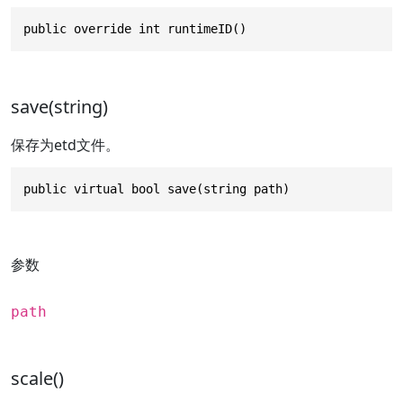
public override int runtimeID()
save(string)
保存为etd文件。
public virtual bool save(string path)
参数
path
scale()