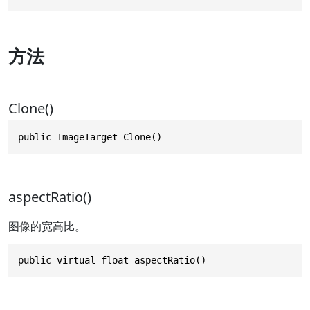
方法
Clone()
public ImageTarget Clone()
aspectRatio()
图像的宽高比。
public virtual float aspectRatio()