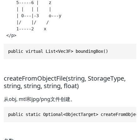
     5-----6 |    z

     | |   | |    |

     | 0---|-3    o---y

     |/    |/    /

     1-----2    x

public virtual List<Vec3F> boundingBox()
createFromObjectFile(string, StorageType,
string, string, string, float)
从obj, mtl和jpg/png文件创建。
public static Optional<ObjectTarget> createFromObjec