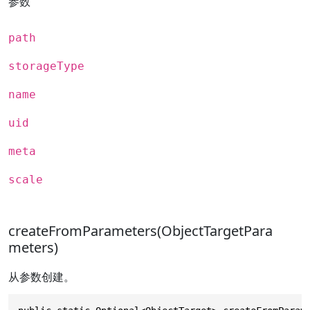
参数
path
storageType
name
uid
meta
scale
createFromParameters(ObjectTargetPara
meters)
从参数创建。