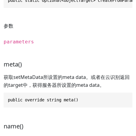
public static Optional<ObjectTarget> createFromParam
参数
parameters
meta()
获取setMetaData所设置的meta data。或者在云识别返回
的target中，获得服务器所设置的meta data。
public override string meta()
name()