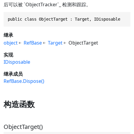
后可以被 `ObjectTracker`_ 检测和跟踪。
public class ObjectTarget : Target, IDisposable
继承
object
RefBase
Target
ObjectTarget
实现
IDisposable
继承成员
RefBase.Dispose()
构造函数
ObjectTarget()