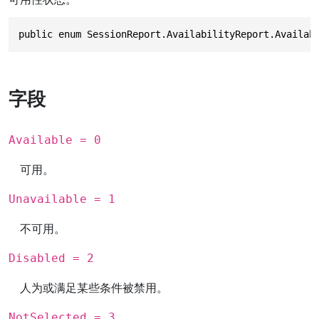
public enum SessionReport.AvailabilityReport.Availab
字段
Available = 0
可用。
Unavailable = 1
不可用。
Disabled = 2
人为或满足某些条件被禁用。
NotSelected = 3