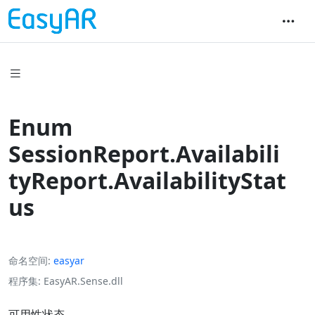
Enum
SessionReport.Availabili
tyReport.AvailabilityStat
us
命名空间
easyar
程序集
EasyAR.Sense.dll
可用性状态。