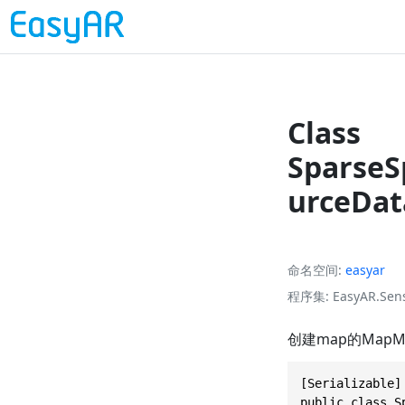
Class
SparseS
urceDat
命名空间
easyar
程序集
EasyAR.Sens
创建map的MapM
[Serializable]

public class S