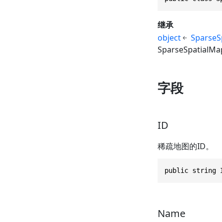
继承
object
SparseS
SparseSpatialMa
字段
ID
稀疏地图的ID。
public string 
Name