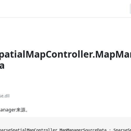
patialMapController.MapM
a
e.dll
anager来源。
parseSpatialMapController.MapManagerSourceData : SparseS