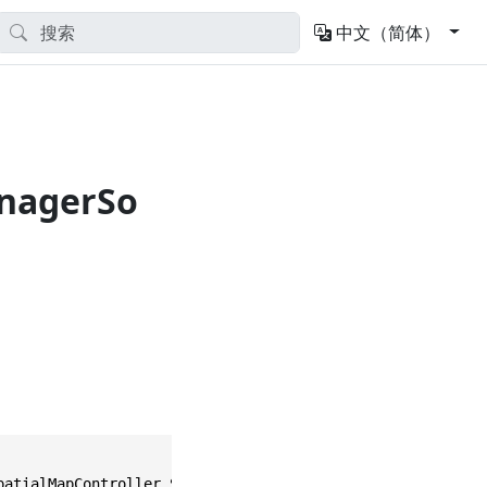
中文（简体）
anagerSo
patialMapController.SourceData