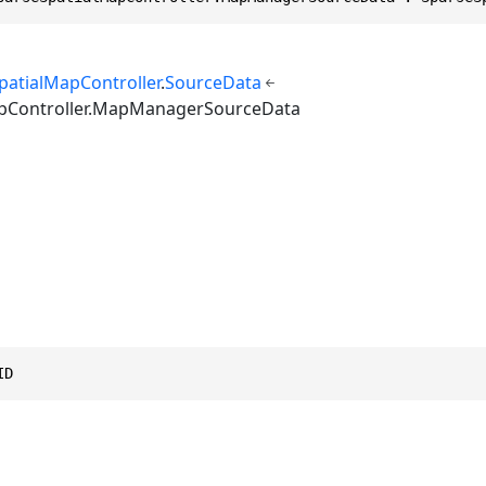
patialMapController
.
SourceData
pController.MapManagerSourceData
ID