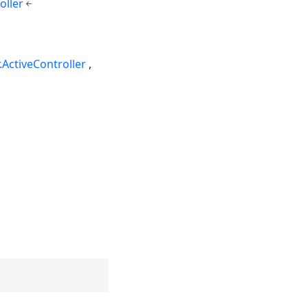
oller
.ActiveController