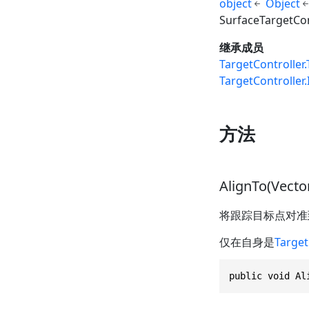
object
Object
SurfaceTargetCon
继承成员
TargetController
TargetController
方法
AlignTo(Vecto
将跟踪目标点对准
仅在自身是
Target
public void Al