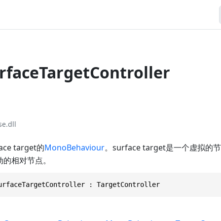
urfaceTargetController
e.dll
e target的
MonoBehaviour
。surface target是一个虚
移动的相对节点。
urfaceTargetController : TargetController