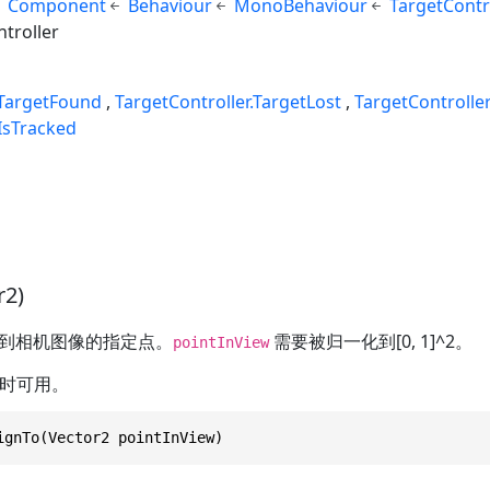
Component
Behaviour
MonoBehaviour
TargetContr
troller
.TargetFound
TargetController.TargetLost
TargetController
.IsTracked
r2)
到相机图像的指定点。
需要被归一化到[0, 1]^2。
pointInView
时可用。
ignTo(Vector2 pointInView)