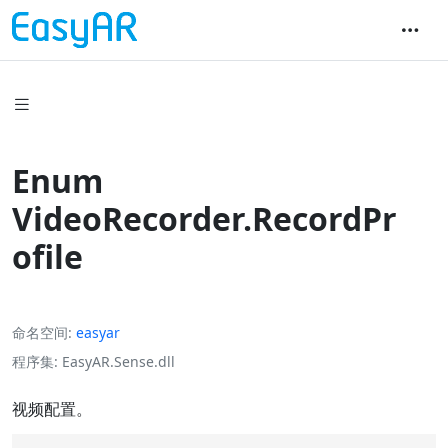
Enum
VideoRecorder.RecordPr
ofile
命名空间
easyar
程序集
EasyAR.Sense.dll
视频配置。