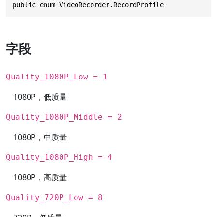
public enum VideoRecorder.RecordProfile
字段
Quality_1080P_Low = 1
1080P，低质量
Quality_1080P_Middle = 2
1080P，中质量
Quality_1080P_High = 4
1080P，高质量
Quality_720P_Low = 8