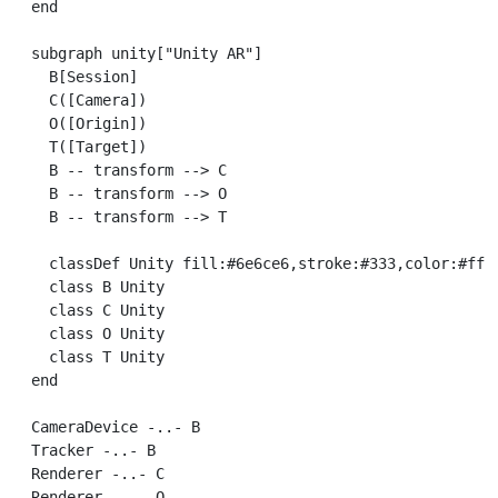
  end

  subgraph unity["Unity AR"]

    B[Session]

    C([Camera])

    O([Origin])

    T([Target])

    B -- transform --> C

    B -- transform --> O

    B -- transform --> T

    classDef Unity fill:#6e6ce6,stroke:#333,color:#fff

    class B Unity

    class C Unity

    class O Unity

    class T Unity

  end

  CameraDevice -..- B

  Tracker -..- B

  Renderer -..- C

  Renderer -..- O
