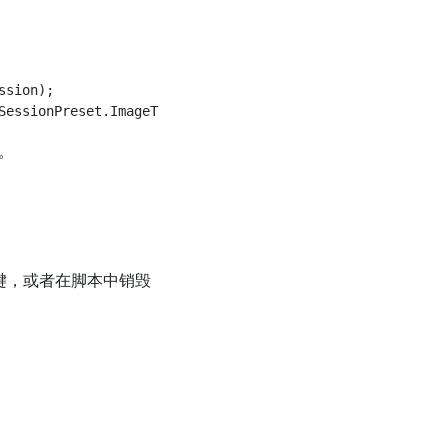
。
sion);

。
键，或者在脚本中销毁