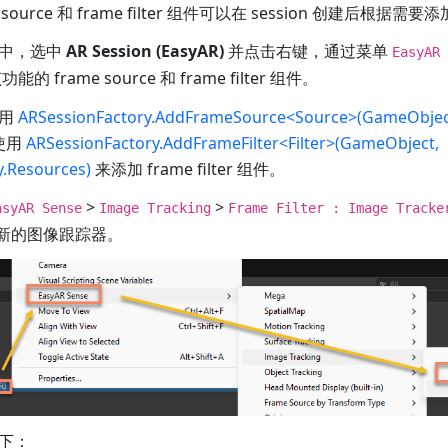
me source 和 frame filter 组件可以在 session 创建后根据
中，选中
AR Session (EasyAR)
并点击右键，通过菜单
EasyAR 
frame source 和 frame filter 组件。
使用
ARSessionFactory.AddFrameSource<Source>(GameObject
或使用
ARSessionFactory.AddFrameFilter<Filter>(GameObject,
y.Resources)
来添加 frame filter 组件。
>
>
asyAR Sense
Image Tracking
Frame Filter : Image Tracke
一个新的图像跟踪器。
下：