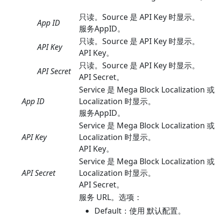
只读。Source 是 API Key 时显示。
App ID
服务AppID。
只读。Source 是 API Key 时显示。
API Key
API Key。
只读。Source 是 API Key 时显示。
API Secret
API Secret。
Service 是 Mega Block Localization 
App ID
Localization 时显示。
服务AppID。
Service 是 Mega Block Localization 
API Key
Localization 时显示。
API Key。
Service 是 Mega Block Localization 
API Secret
Localization 时显示。
API Secret。
服务 URL。选项：
Default：使用 默认配置。