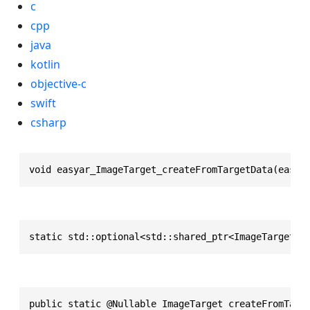
c
cpp
java
kotlin
objective-c
swift
csharp
void easyar_ImageTarget_createFromTargetData(easya
static std::optional<std::shared_ptr<ImageTarget>>
public static @Nullable ImageTarget createFromTarg