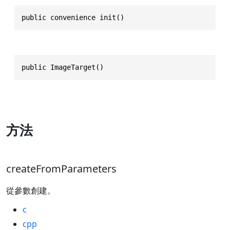
public convenience init()
public ImageTarget()
方法
createFromParameters
從參數創建。
c
cpp