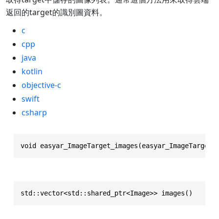
返回的target的識別圖資料。
c
cpp
java
kotlin
objective-c
swift
csharp
void easyar_ImageTarget_images(easyar_ImageTarget 
std::vector<std::shared_ptr<Image>> images()