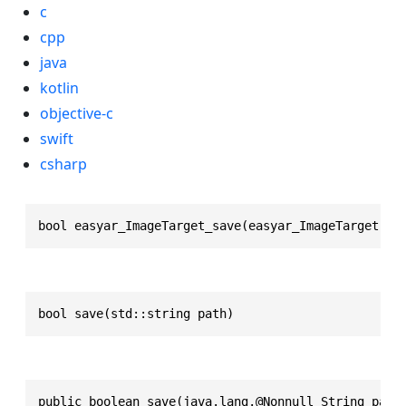
c
cpp
java
kotlin
objective-c
swift
csharp
bool easyar_ImageTarget_save(easyar_ImageTarget * 
bool save(std::string path)
public boolean save(java.lang.@Nonnull String path