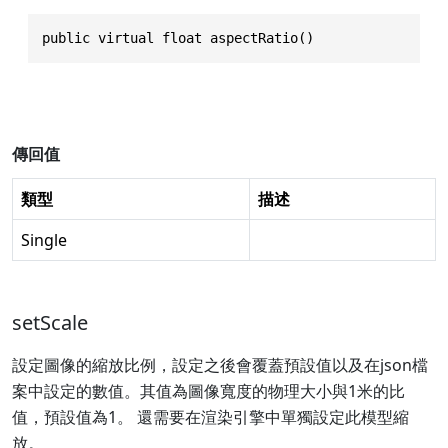
public virtual float aspectRatio()
傳回值
類型
描述
Single
setScale
設定圖像的縮放比例，設定之後會覆蓋預設值以及在json檔
案中設定的數值。其值為圖像寬度的物理大小與1米的比
值，預設值為1。 還需要在渲染引擎中單獨設定此模型縮
放。