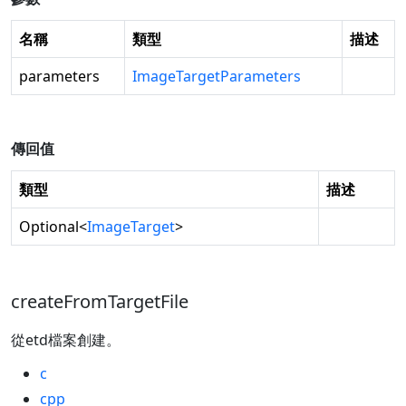
名稱
類型
描述
parameters
ImageTargetParameters
傳回值
類型
描述
Optional
<
ImageTarget
>
createFromTargetFile
從etd檔案創建。
c
cpp