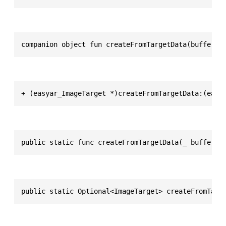
companion object fun createFromTargetData(buffer: 
+ (easyar_ImageTarget *)createFromTargetData:(easy
public static func createFromTargetData(_ buffer: 
public static Optional<ImageTarget> createFromTarg