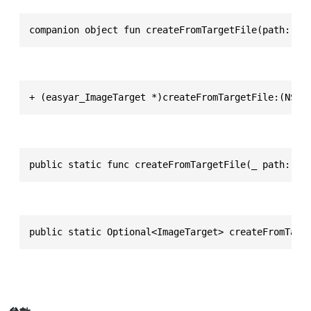
companion object fun createFromTargetFile(path: St
+ (easyar_ImageTarget *)createFromTargetFile:(NSSt
public static func createFromTargetFile(_ path: St
public static Optional<ImageTarget> createFromTarg