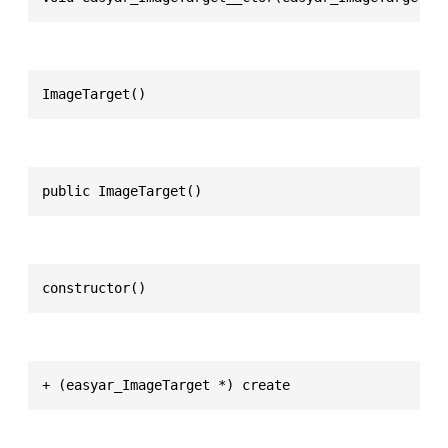
ImageTarget()
public ImageTarget()
constructor()
+ (easyar_ImageTarget *) create