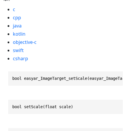
c
cpp
java
kotlin
objective-c
swift
csharp
bool easyar_ImageTarget_setScale(easyar_ImageTarge
bool setScale(float scale)