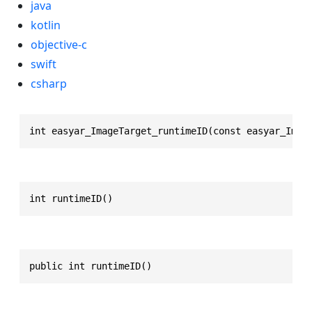
java
kotlin
objective-c
swift
csharp
int easyar_ImageTarget_runtimeID(const easyar_Imag
int runtimeID()
public int runtimeID()