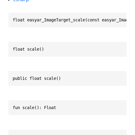
float easyar_ImageTarget_scale(const easyar_ImageT
float scale()
public float scale()
fun scale(): Float