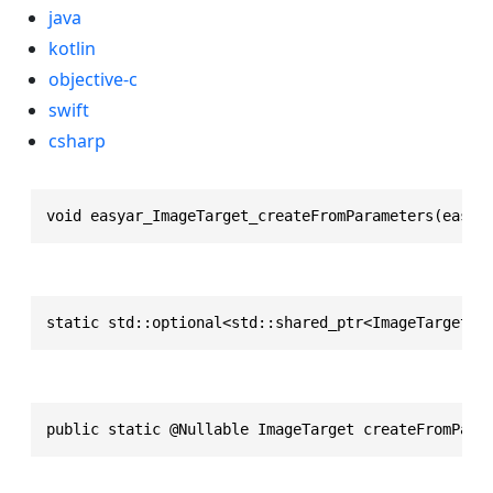
java
kotlin
objective-c
swift
csharp
void easyar_ImageTarget_createFromParameters(easya
static std::optional<std::shared_ptr<ImageTarget>>
public static @Nullable ImageTarget createFromPara