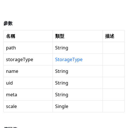
參數
名稱
類型
描述
path
String
storageType
StorageType
name
String
uid
String
meta
String
scale
Single