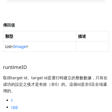
傳回值
類型
描述
List
<
Image
>
runtimeID
取得target id。target id是運行時建立的整數數據，只有在
成功的設定之後才是有效（非0）的。這個id是非0且全域遞
增的。
c
cpp