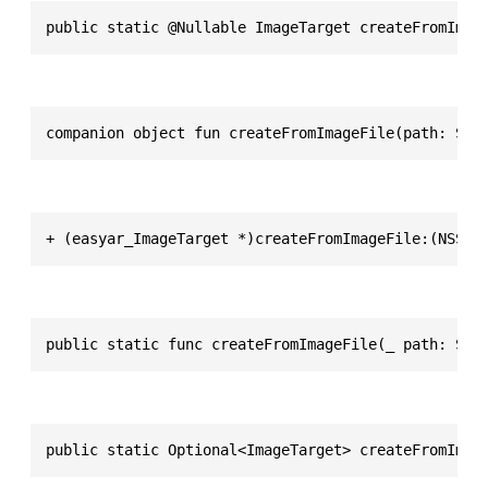
public static @Nullable ImageTarget createFromImag
companion object fun createFromImageFile(path: Str
+ (easyar_ImageTarget *)createFromImageFile:(NSStr
public static func createFromImageFile(_ path: Str
public static Optional<ImageTarget> createFromImag