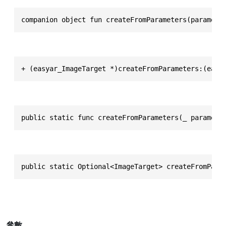
companion object fun createFromParameters(paramete
+ (easyar_ImageTarget *)createFromParameters:(easy
public static func createFromParameters(_ paramete
public static Optional<ImageTarget> createFromPara
參數