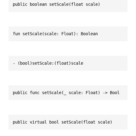
public boolean setScale(float scale)
fun setScale(scale: Float): Boolean
- (bool)setScale:(float)scale
public func setScale(_ scale: Float) -> Bool
public virtual bool setScale(float scale)