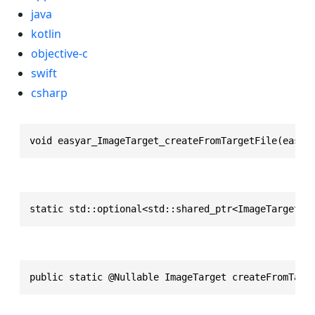
java
kotlin
objective-c
swift
csharp
void easyar_ImageTarget_createFromTargetFile(easya
static std::optional<std::shared_ptr<ImageTarget>>
public static @Nullable ImageTarget createFromTarg