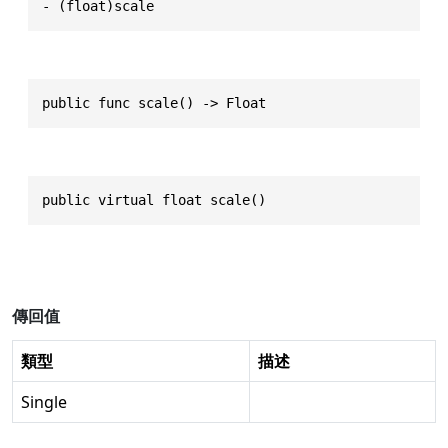
- (float)scale
public func scale() -> Float
public virtual float scale()
傳回值
類型
描述
Single