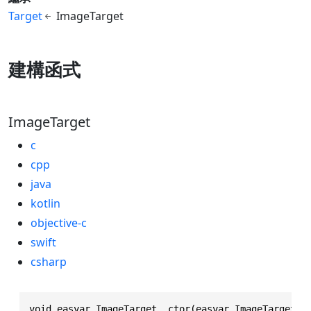
Target
ImageTarget
建構函式
ImageTarget
c
cpp
java
kotlin
objective-c
swift
csharp
void easyar_ImageTarget__ctor(easyar_ImageTarget *