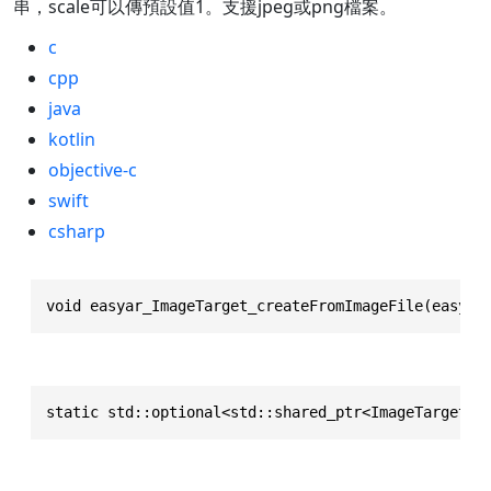
串，scale可以傳預設值1。支援jpeg或png檔案。
c
cpp
java
kotlin
objective-c
swift
csharp
void easyar_ImageTarget_createFromImageFile(easyar
static std::optional<std::shared_ptr<ImageTarget>>