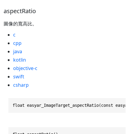
aspectRatio
圖像的寬高比。
c
cpp
java
kotlin
objective-c
swift
csharp
float easyar_ImageTarget_aspectRatio(const easyar_