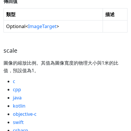
傳回值
類型
描述
Optional
<
ImageTarget
>
scale
圖像的縮放比例。其值為圖像寬度的物理大小與1米的比
值，預設值為1。
c
cpp
java
kotlin
objective-c
swift
csharp