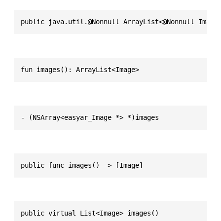
public java.util.@Nonnull ArrayList<@Nonnull Image
fun images(): ArrayList<Image>
- (NSArray<easyar_Image *> *)images
public func images() -> [Image]
public virtual List<Image> images()