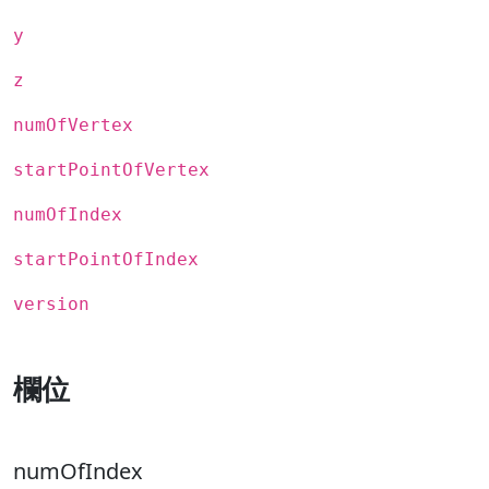
y
z
numOfVertex
startPointOfVertex
numOfIndex
startPointOfIndex
version
欄位
numOfIndex