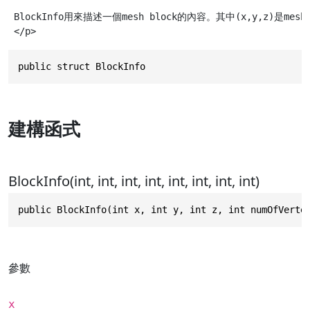
 BlockInfo用來描述一個mesh block的內容。其中(x,y,z)
public struct BlockInfo
建構函式
BlockInfo(int, int, int, int, int, int, int, int)
public BlockInfo(int x, int y, int z, int numOfVerte
參數
x