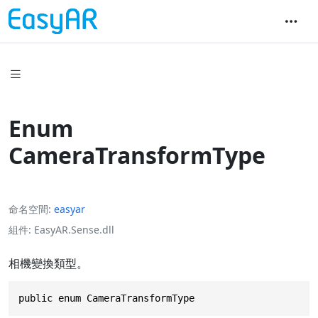
Enum
CameraTransformType
命名空間
easyar
組件
EasyAR.Sense.dll
相機變換類型。
public enum CameraTransformType