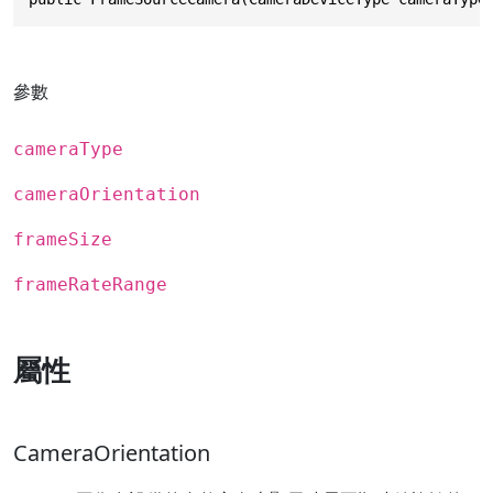
參數
cameraType
cameraOrientation
frameSize
frameRateRange
屬性
CameraOrientation