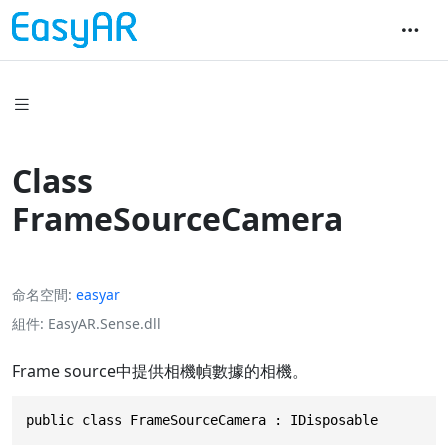
Class
FrameSourceCamera
命名空間
easyar
組件
EasyAR.Sense.dll
Frame source中提供相機幀數據的相機。
public class FrameSourceCamera : IDisposable