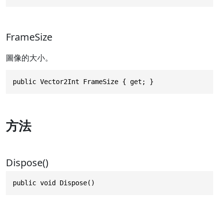
FrameSize
圖像的大小。
public Vector2Int FrameSize { get; }
方法
Dispose()
public void Dispose()