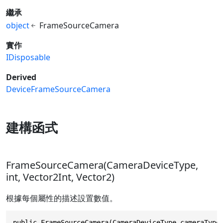
繼承
object
FrameSourceCamera
實作
IDisposable
Derived
DeviceFrameSourceCamera
建構函式
FrameSourceCamera(CameraDeviceType,
int, Vector2Int, Vector2)
根據每個屬性的描述設置數值。
public FrameSourceCamera(CameraDeviceType cameraType