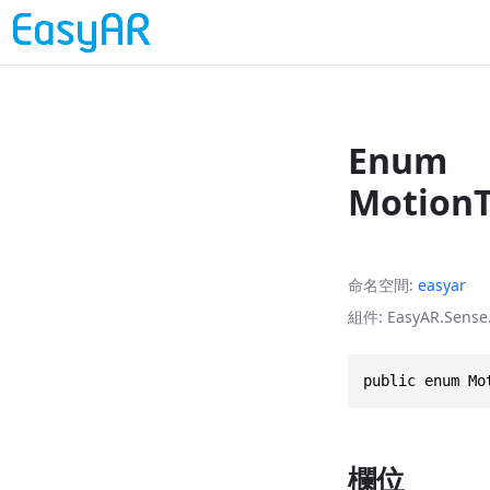
Enum
MotionT
命名空間
easyar
組件
EasyAR.Sense.
public enum Mo
欄位