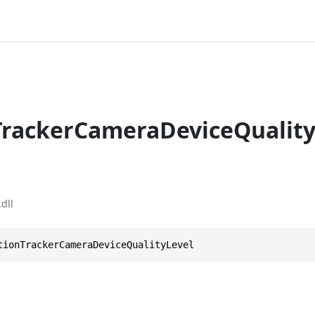
rackerCameraDeviceQuality
dll
tionTrackerCameraDeviceQualityLevel