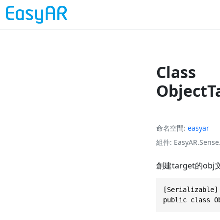
Class
ObjectT
命名空間
easyar
組件
EasyAR.Sense.
創建target的ob
[Serializable]

public class O