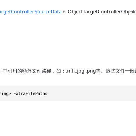
rgetController
.
SourceData
ObjectTargetController.ObjFi
s
件中引用的額外文件路徑，如：.mtl,.jpg,.png等。這些文件
ring> ExtraFilePaths