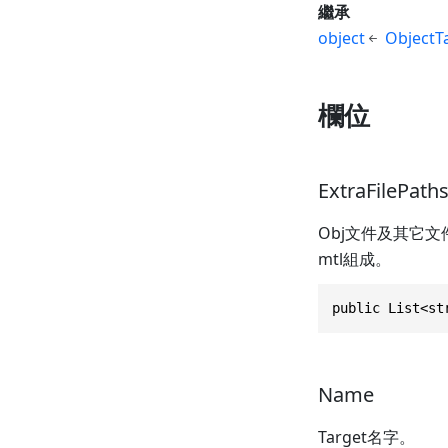
繼承
object
ObjectTa
欄位
ExtraFilePath
Obj文件及其它文
mtl組成。
public List<st
Name
Target名字。