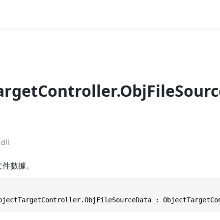
argetController.ObjFileSour
dll
j文件數據。
bjectTargetController.ObjFileSourceData : ObjectTargetCo