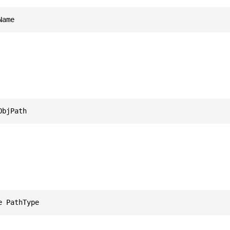
Name
ObjPath
e PathType