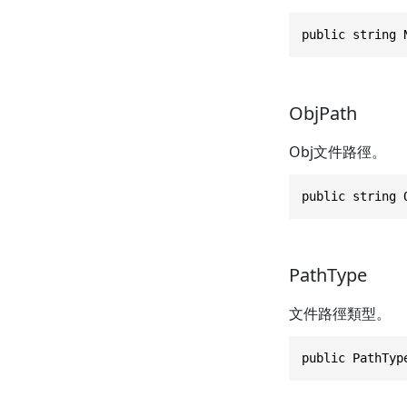
public string 
ObjPath
Obj文件路徑。
public string 
PathType
文件路徑類型。
public PathTyp