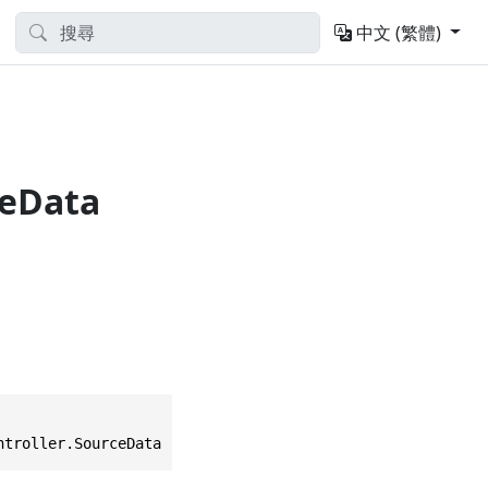
中文 (繁體)
ceData
ntroller.SourceData