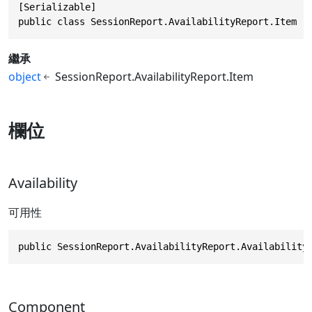
[Serializable]

public class SessionReport.AvailabilityReport.Item
繼承
object
SessionReport.AvailabilityReport.Item
欄位
Availability
可用性
public SessionReport.AvailabilityReport.Availability
Component