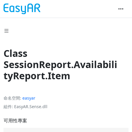
Class
SessionReport.Availabili
tyReport.Item
命名空間
easyar
組件
EasyAR.Sense.dll
可用性專案